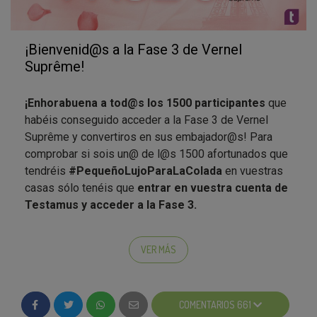
¡Bienvenid@s a la Fase 3 de Vernel
Suprême!
¡Enhorabuena a tod@s los 1500 participantes
que
habéis conseguido acceder a la Fase 3 de Vernel
Suprême y convertiros en sus embajador@s! Para
comprobar si sois un@ de l@s 1500 afortunados que
tendréis
#PequeñoLujoParaLaColada
en vuestras
casas sólo tenéis que
entrar en vuestra cuenta de
Testamus y acceder a la Fase 3.
Como ya sabréis, ser embajador de Vernel Suprême
os otorga deberes y privilegios. Entre estos últimos,
VER MÁS
está probar Vernel Suprême y compartirlo con
todo@s vuestr@s colaborador@s. Así, en esta fase
tendréis que:
COMENTARIOS 661