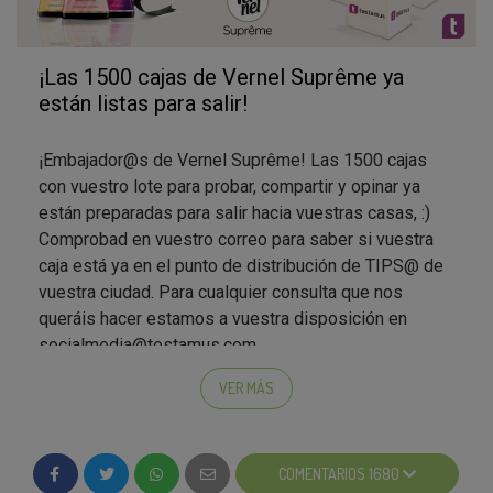
¡Las 1500 cajas de Vernel Suprême ya
están listas para salir!
¡Embajador@s de Vernel Suprême! Las 1500 cajas
con vuestro lote para probar, compartir y opinar ya
están preparadas para salir hacia vuestras casas, :)
Comprobad en vuestro correo para saber si vuestra
caja está ya en el punto de distribución de TIPS@ de
vuestra ciudad. Para cualquier consulta que nos
queráis hacer estamos a vuestra disposición en
socialmedia@testamus.com
En vuestro pack recibiréis:
VER MÁS
1 Vernel Suprême Romance 600 ml. para ti
1 Vernel Suprême Glamour 600 ml. para ti
COMENTARIOS 1680
10 muestras de Vernel Suprême Romance 40