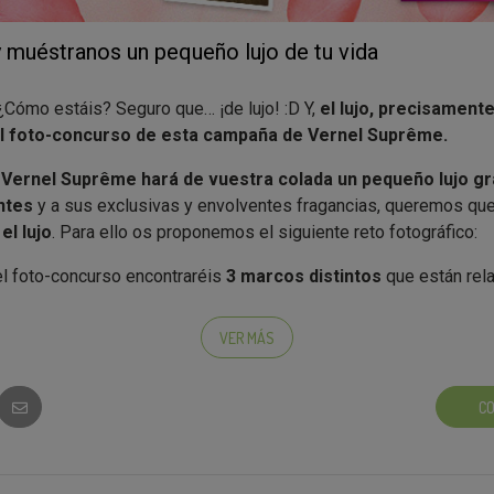
y muéstranos un pequeño lujo de tu vida
¿Cómo estáis? Seguro que… ¡de lujo! :D Y,
el lujo, precisamente
del foto-concurso de esta campaña de Vernel Suprême.
e
Vernel Suprême hará de vuestra colada un pequeño lujo gr
ntes
y a sus exclusivas y envolventes fragancias, queremos qu
el lujo
. Para ello os proponemos el siguiente reto fotográfico:
del foto-concurso encontraréis
3 marcos distintos
que están rel
es de la gama Vernel Suprême: glamour, romance y passion.
r uno de los 3 marcos que encontraréis
. Pensad en cuál os id
VER MÁS
n vuestra composición o, simplemente, el que más os guste, ;)
s identificados con ninguno de los tres marcos, o no sabéis deci
CO
 serie de preguntas que os darán la clave para la elección corre
do el marco
debéis introducir una foto que represente vue
r, esos momentos que os tomáis para vosotr@s mism@s y que h
tos u horas un pequeño lujo de vuestro día.