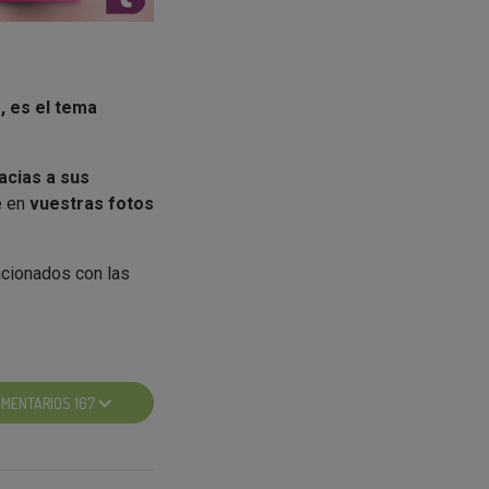
, es el tema
acias a sus
e en
vuestras fotos
acionados con las
entifica más, el que
diros, os
MENTARIOS 167
cta.
stro momento de
acen de esos