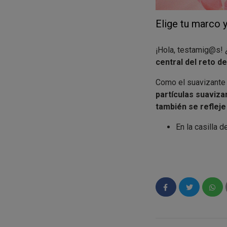
Elige tu marco 
¡Hola, testamig@s! 
central del reto 
Como el suavizant
partículas suaviza
también se refleje 
En la casilla 
tres variedad
Debéis
elegi
mejor queda e
Si no os sentí
planteamos una
Una vez elegi
lujo
; es deci
segundos, minu