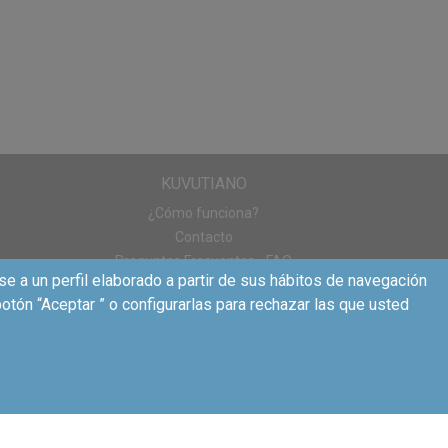
café de cada mañana,
 pensado en elegir el
mpartáis con tod@s
déis
compartirlas
KUVUTIANO
¿Cómo funciona?
3 variedades de
Contacto
a vuestra!
Preguntas Frecuentes - FAQ
se a un perfil elaborado a partir de sus hábitos de navegación
otón “Aceptar ” o configurarlas para rechazar las que usted