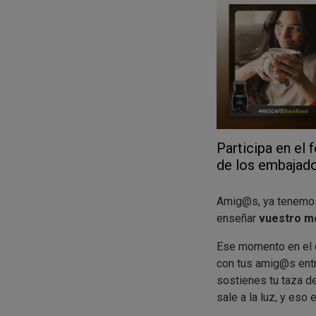
Participa en el
de los embaja
Amig@s, ya tenem
enseñar
vuestro m
Ese momento en el q
con tus amig@s entr
sostienes tu taza d
sale a la luz, y eso