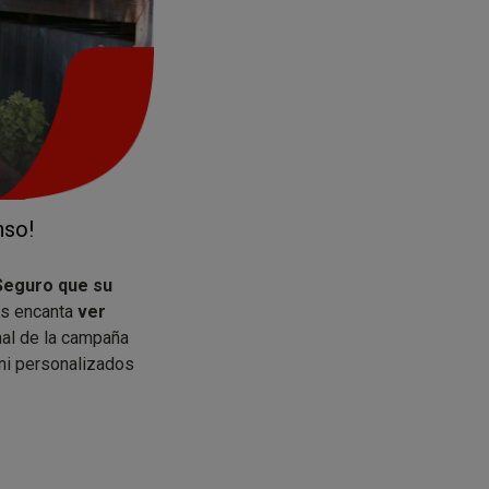
nso!
Seguro que su
os encanta
ver
nal de la campaña
ini personalizados
rla a la casilla