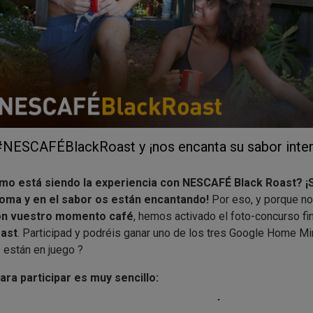
#NESCAFÉBlackRoast y ¡nos encanta su sabor inte
mo está siendo la experiencia con NESCAFÉ Black Roast? ¡
roma y en el sabor os están encantando!
Por eso, y porque n
con vuestro momento café
, hemos activado el foto-concurso fi
ast
. Participad y podréis ganar uno de los tres Google Home M
 están en juego ?
ara participar es muy sencillo:
er una foto con
vuestro momento NESCAFÉ Black Roast
y subi