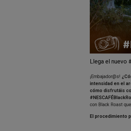
Llega el nuevo 
¡Embajador@s!
¿Có
intensidad en el a
cómo disfrutáis 
#NESCAFÉBlackRo
con Black Roast que
El procedimiento p
Sólo tenéis que hac