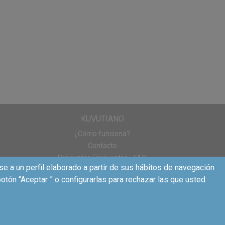
KUVUTIANO
¿Cómo funciona?
Contacto
Preguntas Frecuentes - FAQ
se a un perfil elaborado a partir de sus hábitos de navegación
otón “Aceptar ” o configurarlas para rechazar las que usted