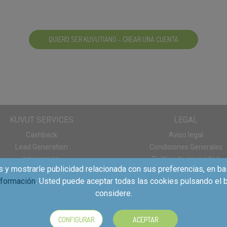
QUIERO SER KUVUTIANO - CREAR UNA CUENTA
KUVUT SERVICES
LEGAL
Cashback
Aviso legal
Lead Generation
Condiciones Generales
Integración
Política de privacidad
s y mostrarle publicidad relacionada con sus preferencias, en ba
Panel de consumo
Política de cookies
nformación
. Usted puede aceptar todas las cookies pulsando el b
Descargas App
considere.
CONFIGURAR
ACEPTAR