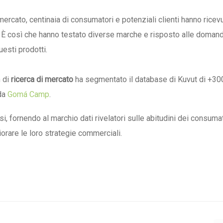
 mercato, centinaia di consumatori e potenziali clienti hanno ricev
a. È così che hanno testato diverse marche e risposto alle doman
uesti prodotti.
m di
ricerca di mercato
ha segmentato il database di Kuvut di +3
 da
Gomá Camp
.
i, fornendo al marchio dati rivelatori sulle abitudini dei consuma
liorare le loro strategie commerciali.