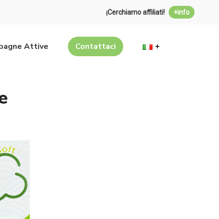
¡Cerchiamo affiliati!
+info
agne Attive
Contattaci
e