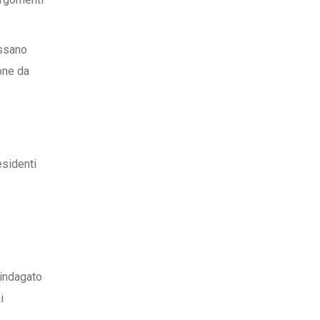
ossano
ione da
esidenti
 indagato
i