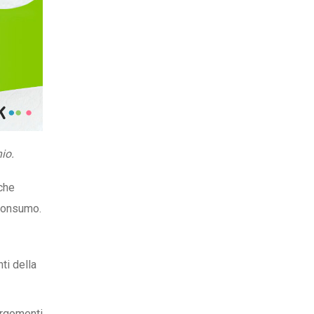
io.
 che
 consumo.
ti della
argomenti