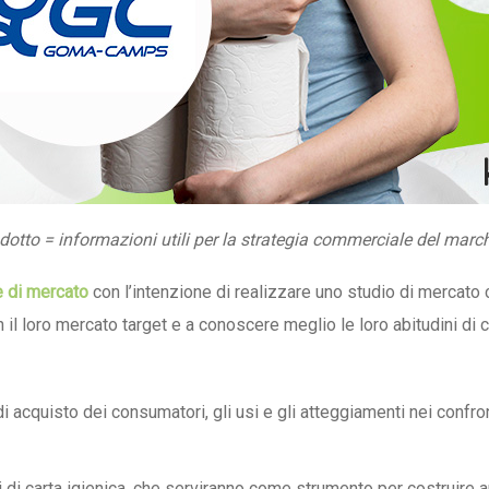
odotto = informazioni utili per la strategia commerciale del march
e di mercato
con l’intenzione di realizzare uno studio di mercato
n il loro mercato target e a conoscere meglio le loro abitudini di
i acquisto dei consumatori, gli usi e gli atteggiamenti nei confron
i di carta igienica, che serviranno come strumento per costruire 