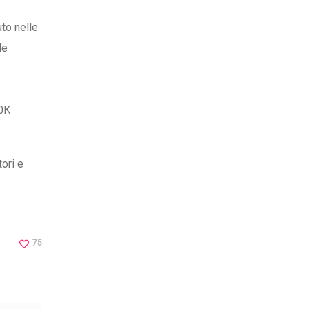
uto nelle
de
00K
tori e
75