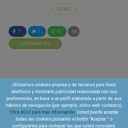
Compra
: Ve a tu supermercado habitual, compra
un producto de la nueva gama
La Toja
VER MÁS
Selection
y guarda el ticket de compra.
Envíanos el ticket
realizando la acción que hay
en la zona de participación.
7
5
15
Te devolvemos el dinero
: En un plazo de 20
días hábiles, tras la aprobación de tu ticket,
COMENTARIOS 18
recibirás una transferencia por valor de 0,50€.
¿Para qué producto de La Toja sirve esta
promoción?
Tienes donde escoger...
Utilizamos cookies propias y de terceros para fines
Elige un producto entre la colección para el baño:
analíticos y mostrarle publicidad relacionada con sus
preferencias, en base a un perfil elaborado a partir de sus
Gel de baño esencia de
orquídea con micro-
hábitos de navegación (por ejemplo, sitios web visitados).
aceites
(PVP 3,25 €)
Clica AQUÍ para más información
. Usted puede aceptar
Gel de baño aceite de
almendra y marula
(PVP
todas las cookies pulsando el botón “Aceptar ” o
3,25 €)
configurarlas para rechazar las que usted considere.