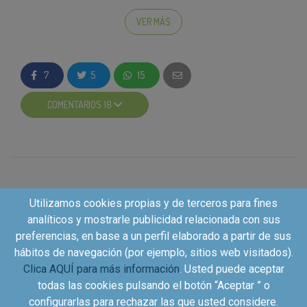
Compra
: Ve a tu supermercado habitual, compra
un producto de la nueva gama
La Toja
VER MÁS
Selection
y guarda el ticket de compra.
Envíanos el ticket
realizando la acción que hay
en la zona de participación.
7
5
15
Te devolvemos el dinero
: En un plazo de 20
días hábiles, tras la aprobación de tu ticket,
COMENTARIOS 18
recibirás una transferencia por valor de 0,50€.
¿Para qué producto de La Toja sirve esta
promoción?
Tienes donde escoger...
Utilizamos cookies propias y de terceros para fines
Elige un producto entre la colección para el baño:
analíticos y mostrarle publicidad relacionada con sus
preferencias, en base a un perfil elaborado a partir de sus
Gel de baño esencia de
orquídea con micro-
hábitos de navegación (por ejemplo, sitios web visitados).
aceites
(PVP 3,25 €)
Clica AQUÍ para más información
. Usted puede aceptar
Gel de baño aceite de
almendra y marula
(PVP
todas las cookies pulsando el botón “Aceptar ” o
3,25 €)
configurarlas para rechazar las que usted considere.