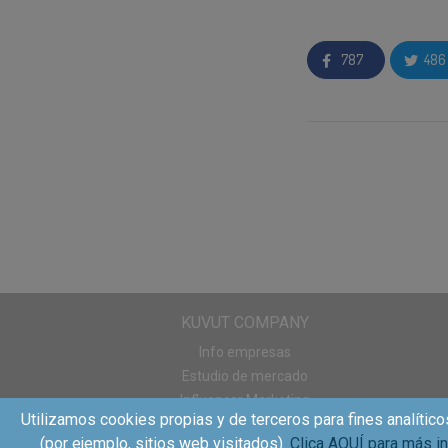
presentadores excep
premios en España y
787
486
El certamen nació e
mundo.
España fue 
nacional en el que l
consumo.
Los galardonados en
entre el panel de c
mercado entre el 1 
Higiene-Cosmética, 
probado y valorado d
perfume, la eficacia
KUVUT COMPANY
consumidores con
Info empresas
Estudio de mercado
El 56.5%
de lo
Influencer Marketing
La recomenda
Utilizamos cookies propias y de terceros para fines analítico
Sampling
El 51.1%
de l
(por ejemplo, sitios web visitados).
Clica AQUÍ para más i