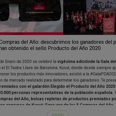
 Compras del Año: descubrimos los ganadores del p
han obtenido el sello Producto del Año 2020
de Enero de 2020 se celebró la
vigésima edición
de la Gala de
 el El Teatre Lliure de Barcelona. Kuvut, donde desde siempre 
onocer los productos más innovadores, asistió a la #GalaPDA20
dio de mercado realizado para determinar los ganadores. Te pres
remiados con el galardón Elegido el Producto del Año 2020
10.000 personas representativas de la población española.
mpras del Año, bolsas repletas de productos premiados po
evo concurso de Kuvut: Gana una de las 5 Compras del Año.
resentada por
Blanca Gener
, directora general del certamen, y e
VER MÁS