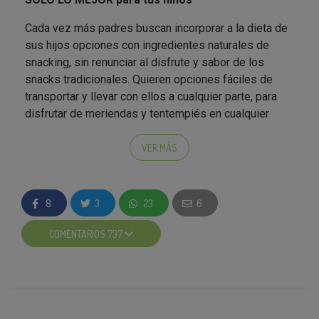
Cada vez más padres buscan incorporar a la dieta de
sus hijos opciones con ingredientes naturales de
snacking, sin renunciar al disfrute y sabor de los
snacks tradicionales. Quieren opciones fáciles de
transportar y llevar con ellos a cualquier parte, para
disfrutar de meriendas y tentempiés en cualquier
momento y lugar. Con el nuevo Snack Hero Solo, no
solo consiguen la mejor calidad para sus hijos, sino
VER MÁS
que además favorecen a la exposición de nuevas
texturas y sabores, ayudando su desarrollo.
8
3
23
6
COMENTARIOS 737
¿Por qué los nuevos Hero Solo son la mejor
opción?
Están elaborados con
ingredientes 100%
ecológicos y naturales
, ideales para introducir
nuevas texturas y sabores
en la alimentación