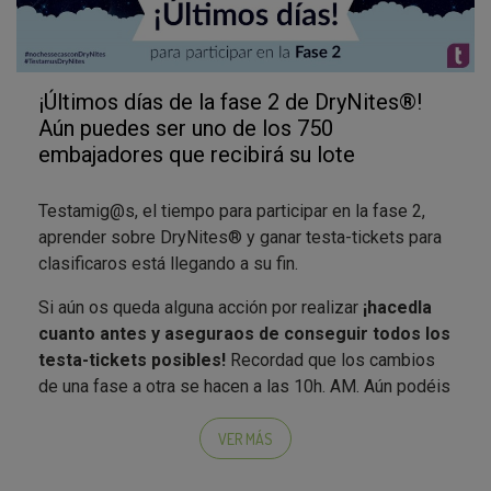
afortunados embajadores de la campaña
#nochessecasconDryNites.
Recordad que para
la selección de embajadores en
¡Últimos días de la fase 2 de DryNites®!
esta campaña
, además de haber superado la nota de
Aún puedes ser uno de los 750
corte, se tendrán en cuenta otros criterios como la
embajadores que recibirá su lote
calidad de la participación en campañas anteriores,
sobre todo en la fase 3 como embajadores.
Testamig@s, el tiempo para participar en la fase 2,
aprender sobre DryNites® y ganar testa-tickets para
¿Impacientes por saber si seréis uno de los
clasificaros está llegando a su fin.
embajadores?
Si aún os queda alguna acción por realizar
¡hacedla
cuanto antes y aseguraos de conseguir todos los
testa-tickets posibles!
Recordad que los cambios
de una fase a otra se hacen a las 10h. AM. Aún podéis
completar los quiz pendientes mirando bien las
preguntas y las respuestas posibles, participar en el
VER MÁS
blog y en las redes sociales, realizar todos los