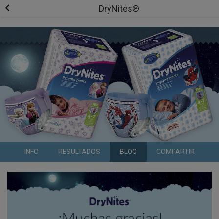
DryNites®
INFO
RESULTADOS
BLOG
COMPARTIR