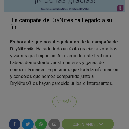
¡La campaña de DryNites ha llegado a su
fin!
Es hora de que nos despidamos de la campaña de
DryNites
®
. Ha sido todo un éxito gracias a vosotros
y vuestra participación. A lo largo de este test nos
habéis demostrado vuestro interés y ganas de
conocer la marca. Esperamos que toda la información
y consejos que hemos compartido junto a
DryNites
®
os hayan parecido útiles e interesantes.
Después de haber probado DryNites
®
, los
embajadores y los colaboradores nos habéis hecho
VER MÁS
llegar vuestras opiniones.
¡El 100% recomendaríais
estas braguitas y calzoncillos absorbentes para
los niños y niñas que mojan la cama!
El nivel de
COMENTARIOS 5