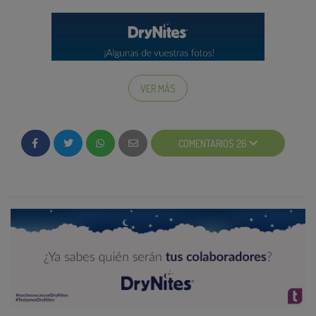
VER MÁS
COMENTARIOS 26
Recordad que tenemos un lote de productos
Kimberly-Clark para la mejor postal. ¡Aseguraos de
enviar la imagen correcta de la postal y sumad esos
450 testa-tickets!