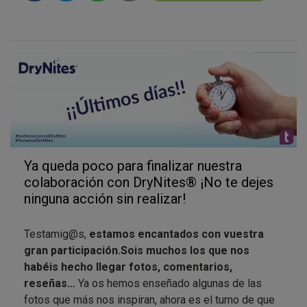
satisfacción es muy alto y habéis valorado con notas
excelentes las características del producto: la
protección que proporciona, la seguridad, su poder de
absorción, su suavidad y comodidad, y la discreción
de producto, que parece ropa interior de verdad y
aporta bienestar a vuestros hijos e hijas.
Ya queda poco para finalizar nuestra
colaboración con DryNites® ¡No te dejes
ninguna acción sin realizar!
Testamig@s,
estamos encantados con vuestra
gran participación.
Sois muchos los que nos
habéis hecho llegar fotos, comentarios,
reseñas…
Ya os hemos enseñado algunas de las
fotos que más nos inspiran, ahora es el turno de que