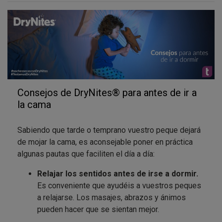
que creemos!
Hablar con otro padre o madre que tiene un hijo que
¿Tienes una imagen favorita? ¿Ya has votado y
también se hace pis por las noches es una buena
comentado las que más te gustan?
experiencia, ya que encontraréis comprensión y
seguramente podréis compartir aquellos consejos
que mejor os funcionan y pueden ayudar al otro.
Consejos de DryNites® para antes de ir a
En vuestras acciones tenéis activa una mini encuesta
la cama
en la que os preguntamos un poco de información
sobre vuestros colaboradores. Por responderla
Sabiendo que tarde o temprano vuestro peque dejará
recibiréis testa-tickets ¡no os quedéis sin ellos!
de mojar la cama, es aconsejable poner en práctica
algunas pautas que faciliten el día a día:
Relajar los sentidos antes de irse a dormir.
Es conveniente que ayudéis a vuestros peques
a relajarse. Los masajes, abrazos y ánimos
pueden hacer que se sientan mejor.
Genera un ambiente acogedor reduciendo la