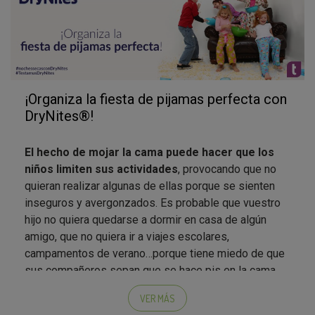
podréis enviar vuestra pregunta. La pediatra
responderá semanalmente todas vuestras
inquietudes.
¡Animaos, si queréis, a hacer vuestras primeras
consultas!
¡Organiza la fiesta de pijamas perfecta con
¿Conocíais estos consejos? ¿Cuáles ponéis ya
DryNites®!
en práctica?
El hecho de mojar la cama puede hacer que los
niños limiten sus actividades
, provocando que no
quieran realizar algunas de ellas porque se sienten
inseguros y avergonzados. Es probable que vuestro
hijo no quiera quedarse a dormir en casa de algún
amigo, que no quiera ir a viajes escolares,
campamentos de verano…porque tiene miedo de que
sus compañeros sepan que se hace pis en la cama.
Ante este tipo de situaciones
es importante que
VER MÁS