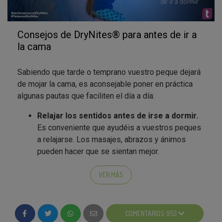
Consejos de DryNites® para antes de ir a
la cama
Sabiendo que tarde o temprano vuestro peque dejará
de mojar la cama, es aconsejable poner en práctica
algunas pautas que faciliten el día a día:
Relajar los sentidos antes de irse a dormir.
Es conveniente que ayudéis a vuestros peques
a relajarse. Los masajes, abrazos y ánimos
pueden hacer que se sientan mejor.
Genera un ambiente acogedor reduciendo la
intensidad de la luz y el ruido.
Leer un cuento
VER MÁS
o hablar son maneras excelentes de apartar la
atención de su preocupación. Una iluminación
tenue conseguirá hacer más acogedora su
COMENTARIOS 953