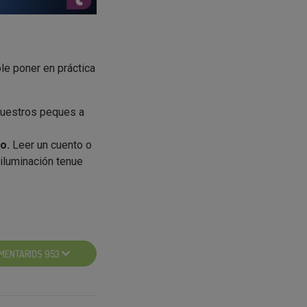
le poner en práctica
vuestros peques a
do.
Leer un cuento o
iluminación tenue
doptado una medida
quidos suficientes
de y en la noche. En
MENTARIOS 953
para que no se
 de ir a la cama.
 cama, es mejor