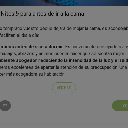
Nites® para antes de ir a la cama
o temprano vuestro peque dejará de mojar la cama, es aconsejab
ciliten el día a día:
entidos antes de irse a dormir.
Es conveniente que ayudéis a 
 masajes, abrazos y ánimos pueden hacer que se sientan mejor.
iente acogedor reduciendo la intensidad de la luz y el rui
eras excelentes de apartar la atención de su preocupación. Una 
cer más acogedora su habitación.
í antes de acostarse.
Le transmitirá la tranquilidad de que ha a
no mojar la cama por la noche.
VER MÁS
ebidas antes de acostarse.
Asegúrate de que tu hijo ingiera lí
 pero intenta reducir el exceso de líquidos a última hora de la tar
CO
 haga calor o haya hecho ejercicio, es importante darle líquidos 
emás, es aconsejable que evite los alimentos muy salados antes
 felices
. No hables sobre el último incidente en el que mojó la