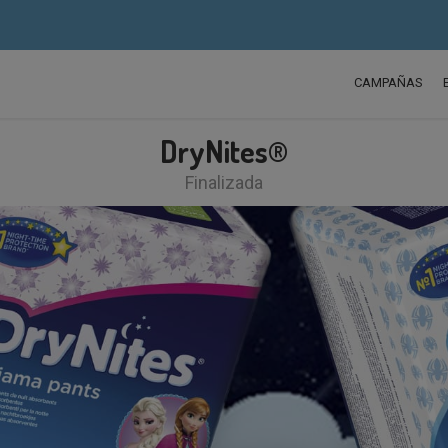
CAMPAÑAS
DryNites®
Finalizada