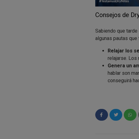
Consejos de Dry
Sabiendo que tarde 
algunas pautas que fa
Relajar los s
relajarse. Los
Genera un amb
hablar son man
conseguirá ha
El último pip
positiva para 
Reduce las b
durante el día,
el caso de que
deshidrate. Ad
Pensamientos