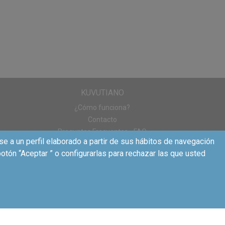
ño que exprese
confianza y le
ato de lectura
 televisión a última
que cambiar la ropa
KUVUTIANO
¿Cómo funciona?
Contacto
Preguntas Frecuentes - FAQ
mplo uno sobre
se a un perfil elaborado a partir de sus hábitos de navegación
 de orina” unos 10
otón “Aceptar ” o configurarlas para rechazar las que usted
ego y explicarle que
 encontraréis en la
tida de las noches