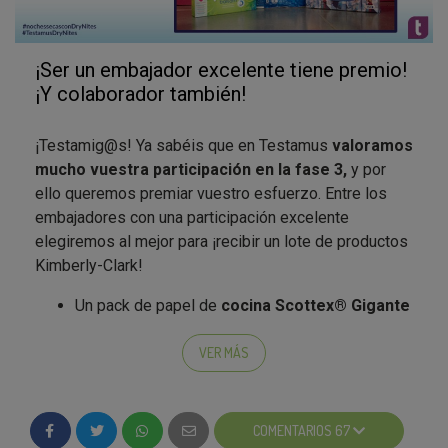
¡Ser un embajador excelente tiene premio!
¡Y colaborador también!
¡Testamig@s! Ya sabéis que en Testamus
valoramos
mucho vuestra participación en la fase 3,
y por
ello queremos premiar vuestro esfuerzo. Entre los
embajadores con una participación excelente
elegiremos al mejor para ¡recibir un lote de productos
Kimberly-Clark!
Un pack de papel de
cocina Scottex® Gigante
Una caja de
Kleenex® Balsam
Un pack con 15 paquetes individuales de
VER MÁS
Kleenex® Disney® Frozen
Un pack de
Scottex® Fresh Maxipack
Un pack de
Scottex® Junior
COMENTARIOS 67