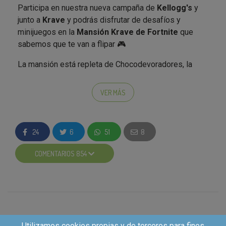
Participa en nuestra nueva campaña de
Kellogg's
y
junto a
Krave
y podrás disfrutar de desafíos y
minijuegos en la
Mansión Krave de Fortnite
que
sabemos que te van a flipar 🎮
La mansión está repleta de Chocodevoradores, la
mascota de Krave, unas almohadillas a las que les
encanta devorar chocolate.
VER MÁS
🕹️​ Puedes acceder a disfrutar de esta nueva
24
6
51
8
actualización a través del siguiente código:
9538-
0637-6659
COMENTARIOS 854
Quienes se apunten y resulten elegidos, recibirán:
1 Krave Choco Nut
Utilizamos cookies propias y de terceros para fines
1 Krave Choco Milk