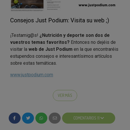
Consejos Just Podium: Visita su web ;)
¡Testamig@s!
¿Nutrición y deporte son dos de
vuestros temas favoritos?
Entonces no dejéis de
visitar la
web de Just Podium
en la que encontraréis
estupendos consejos e interesantísimos artículos
sobre estas temáticas.
www.justpodium.com
¿Os habéis planteado la importancia de realizar una
prueba de esfuerzo
? ¿Creéis que las
dietas bajas
VER MÁS
en grasa
son más saludables? ¿Conocéis el
aporte
y clasificación de los macronutrientes
? ¿Otorgáis
la suficiente importancia a los
hidratos de carbono
COMENTARIOS 11
en vuestro entrenamiento? Estos y otros temas los
encontraréis en el
blog de la web de Just Podium
;