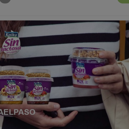
as hijos o mascotas si es un producto para ellos, por ejemplo, o
, todo dependerá de que tu perfil se adapte a esos requisitos. P
ampañas que salen continuamente y que te pueden interesar.
a buscar mi producto a la consigna Kuvutbox escogida?
ipción te indicaremos la fechas de recogida y escogerás fecha. N
sta fecha puede variar. Por ello es muy importante que valides t
descargues la app de Kuvut actives las notificaciones. Te avis
o correo electrónico de cuándo puedes ir a recoger el producto.
erminan que pueda retirar el producto o no?
tienes que cumplir una serie de requisitos
(como seleccionar
s a buscar el producto, validar tu teléfono o correo electrónico, 
 concepto de gastos de gestión del proyecto, etc). Cuando haya
 participante en la campaña y podrás ir a retirar
tu producto 