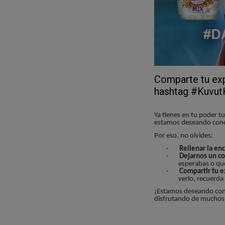
Comparte tu exp
hashtag #Kuvut
Ya tienes en tu poder t
estamos deseando conoc
Por eso, no olvides:
-
Rellenar la en
-
Dejarnos un co
esperabas o qué
-
Compartir tu e
verlo, recuerda
¡Estamos deseando cono
disfrutando de muchos 
¿Y a ti, cuál de sus car
que es bajo en grasa?