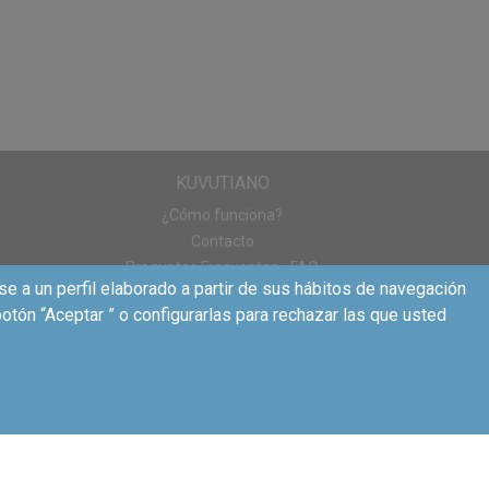
Kuvut no se hace
ncuestas.
puede ir otra
e en
3 variedades:
arnos cómo caes en la
o.
KUVUTIANO
rte es muy
entes de Kuvut?
uedas seguir
¿Cómo funciona?
Contacto
Preguntas Frecuentes - FAQ
se a un perfil elaborado a partir de sus hábitos de navegación
otón “Aceptar ” o configurarlas para rechazar las que usted
 tu experiencia con
s otras acciones y