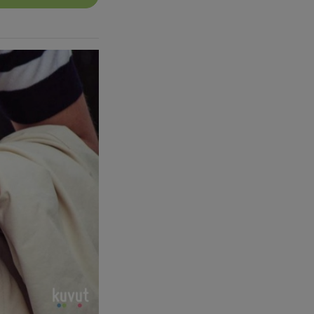
 por la zona en que
ero es fácil y rápido
o obstante, por
u número de teléfono
aremos mediante
 la consigan
invitar amigos,
s cumplido con los
en la fecha y el