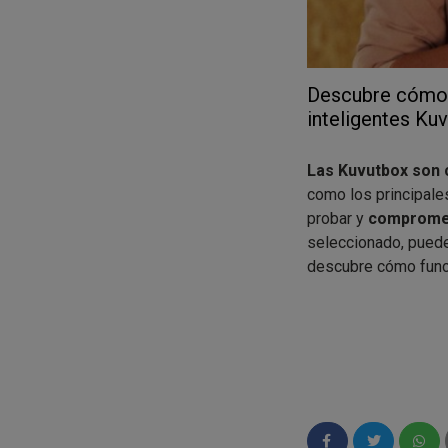
Descubre cómo c
inteligentes Ku
Las Kuvutbox son 
como los principale
probar y
comprometi
seleccionado, puede
descubre cómo func
¿Puede apuntarse 
Siempre que seas ma
comprometas a ir 
ocasión, la marca pu