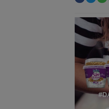
hábitos, porque teng
reside). En ese caso
y tenemos muchas c
¿Cuándo puedo ir 
En la fase de inscr
temas logísticos, e
móvil y que cuando 
SMS, notificación y/
Las acciones, ¿det
Cuando te apuntas,
Kuvutbox a la que irá
efectuar un pago en
requisitos,
ya serás