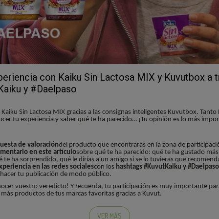
eriencia con Kaiku Sin Lactosa MIX y Kuvutbox a t
Kaiku y #Daelpaso
u Kaiku Sin Lactosa MIX gracias a las consignas inteligentes Kuvutbox. Tant
er tu experiencia y saber qué te ha parecido… ¡Tu opinión es lo más impor
cuesta de valoración
del producto que encontrarás en la zona de participaci
mentario en este artículo
sobre qué te ha parecido: qué te ha gustado más,
 te ha sorprendido, qué le dirías a un amigo si se lo tuvieras que recomen
xperiencia en las redes sociales
con los
hashtags #KuvutKaiku y #Daelpaso
 hacer tu publicación de modo público.
cer vuestro veredicto! Y recuerda, tu participación es muy importante par
más productos de tus marcas favoritas gracias a Kuvut.
acterísticas te ha gustado más?, ¿sus tres capas de yogur, fruta y muesli?, ¿q
VER MÁS