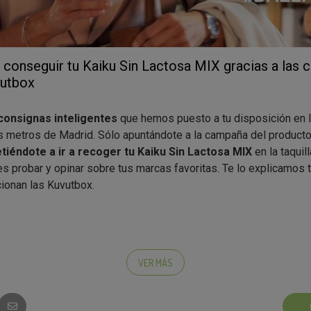
onseguir tu Kaiku Sin Lactosa MIX gracias a las 
vutbox
consignas inteligentes
que hemos puesto a tu disposición en 
s metros de Madrid. Sólo apuntándote a la campaña del producto
éndote a ir a recoger tu Kaiku Sin Lactosa MIX
en la taquil
s probar y opinar sobre tus marcas favoritas. Te lo explicamos 
ionan las Kuvutbox.
cualquiera?
VER MÁS
yor de edad, vivas o trabajes cerca de una de nuestras consig
a buscar el producto
en el lugar y en la fecha indicada, puedes 
ede querer la opinión de un tipo de público determinado (por su