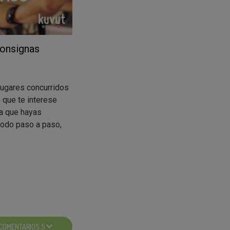
consignas
lugares concurridos
 que te interese
la que hayas
todo paso a paso,
nas y
te
participar. En alguna
 edad, gustos,
COMENTARIOS 5