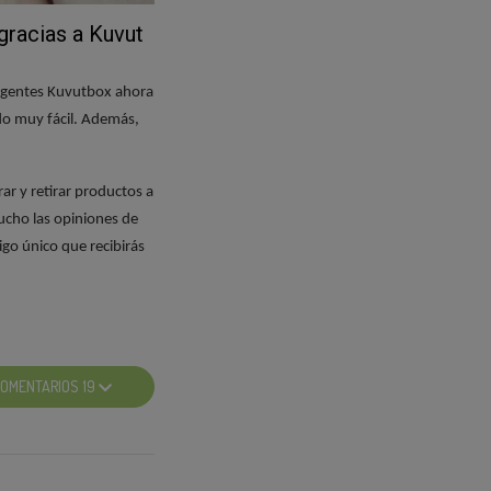
ir tu opinión y
gracias a Kuvut
puede comprometer
 a buscar el
eligentes Kuvutbox ahora
 de participación.
odo muy fácil. Además,
ar y retirar productos a
ucho las opiniones de
a para que retires
igo único que recibirás
que vayas tú mismo
le tu código. Es muy
 opinar y compartir
e realiza este proyecto
s.
OMENTARIOS 19
 producto. El