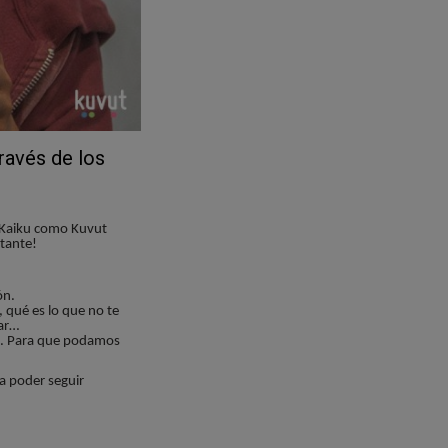
ravés de los
o Kaiku como Kuvut
tante!
ón.
 qué es lo que no te
dar…
. Para que podamos
a poder seguir
ué no tiene lactosa?, ¿o