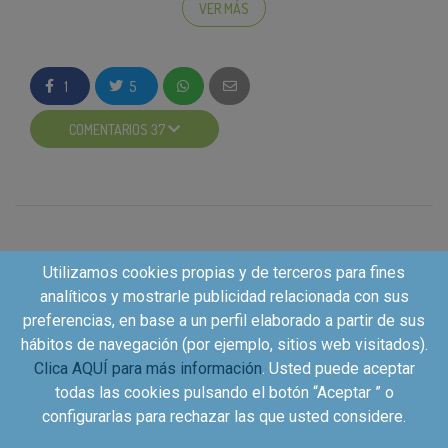
VER MÁS
podamos verlo, recuerda hacer tu publicación de modo
público.
¡Estamos deseando conocer vuestro veredicto! Y recuerda, tu
participación es muy importante para poder seguir disfrutando
de muchos más productos de tus marcas favoritas gracias a
1
5
Kuvut.
COMENTARIOS 37
¿Y a ti, cuál de sus características te ha gustado más?, ¿sus tres
capas de yogur, fruta y muesli?, ¿qué no tiene lactosa?, ¿o que
es bajo en grasa?
Utilizamos cookies propias y de terceros para fines
analíticos y mostrarle publicidad relacionada con sus
preferencias, en base a un perfil elaborado a partir de sus
hábitos de navegación (por ejemplo, sitios web visitados).
Clica AQUÍ para más información
. Usted puede aceptar
todas las cookies pulsando el botón “Aceptar ” o
configurarlas para rechazar las que usted considere.