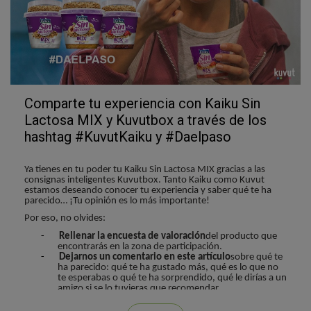
Comparte tu experiencia con Kaiku Sin
Lactosa MIX y Kuvutbox a través de los
hashtag #KuvutKaiku y #Daelpaso
Ya tienes en tu poder tu Kaiku Sin Lactosa MIX gracias a las
consignas inteligentes Kuvutbox. Tanto Kaiku como Kuvut
estamos deseando conocer tu experiencia y saber qué te ha
parecido… ¡Tu opinión es lo más importante!
Por eso, no olvides:
-
Rellenar la encuesta de valoración
del producto que
encontrarás en la zona de participación.
-
Dejarnos un comentario en este artículo
sobre qué te
ha parecido: qué te ha gustado más, qué es lo que no
te esperabas o qué te ha sorprendido, qué le dirías a un
amigo si se lo tuvieras que recomendar…
-
Compartir tu experiencia en las redes sociales
con
los
hashtags #KuvutKaiku y #Daelpaso
. Para que