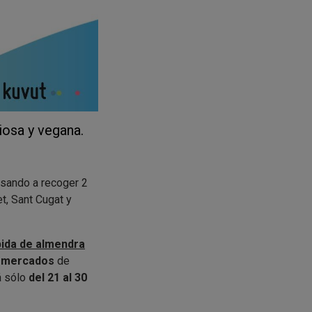
iosa y vegana.
sando a recoger 2
, Sant Cugat y
ida de almendra
rmercados
de
á sólo
del 21 al 30