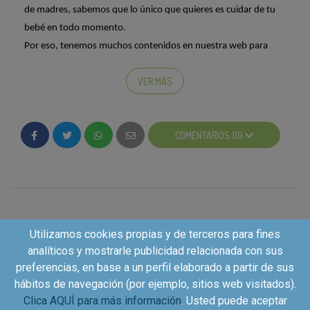
de madres, sabemos que lo único que
quieres es cuidar de tu
bebé en todo momento.
Por eso, tenemos muchos contenidos en nuestra web para
ayudar a protegerle:
VER MÁS
www.nestlebebe.es/productos/
;)
COMENTARIOS 119
Utilizamos cookies propias y de terceros para fines
analíticos y mostrarle publicidad relacionada con sus
preferencias, en base a un perfil elaborado a partir de sus
hábitos de navegación (por ejemplo, sitios web visitados).
Clica AQUÍ para más información
. Usted puede aceptar