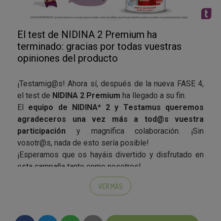
El test de NIDINA 2 Premium ha
terminado: gracias por todas vuestras
opiniones del producto
¡Testamig@s! Ahora sí, después de la nueva FASE 4,
el test de
NIDINA 2 Premium
ha llegado a su fin.
El
equipo de NIDINA* 2 y Testamus queremos
agradeceros una vez más a tod@s vuestra
participación
y magnífica colaboración. ¡Sin
vosotr@s, nada de esto sería posible!
¡Esperamos que os hayáis divertido y disfrutado en
esta campaña tanto como nosotros!
Por nuestra parte, os hacemos una última recopilación
VER MÁS
de los mejores momentos
Algunos post o links encontrados:
1,2,3
Probando
,
Dos rayitas
,
Verde&Malva
,
Mis cosas