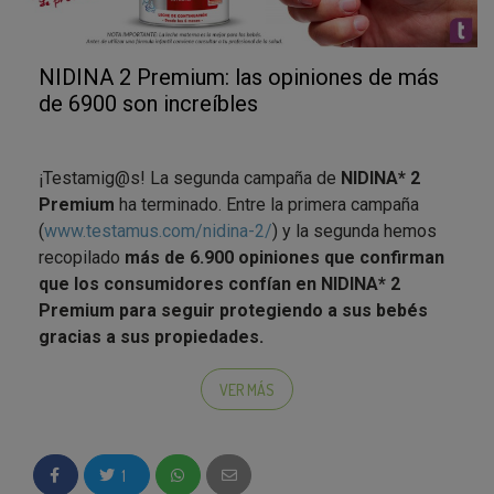
NIDINA 2 Premium: las opiniones de más
de 6900 son increíbles
¡Testamig@s! La segunda campaña de
NIDINA* 2
Premium
ha terminado. Entre la primera campaña
(
www.testamus.com/nidina-2/
) y la segunda hemos
recopilado
más de 6.900 opiniones que confirman
que los consumidores confían en NIDINA* 2
Premium para seguir protegiendo a sus bebés
gracias a sus propiedades.
El
99%
de embajadores y el 97% de
VER MÁS
colaboradores que han probado NIDINA*2
Premium
lo recomendaría.
1
Las
características más valoradas por los