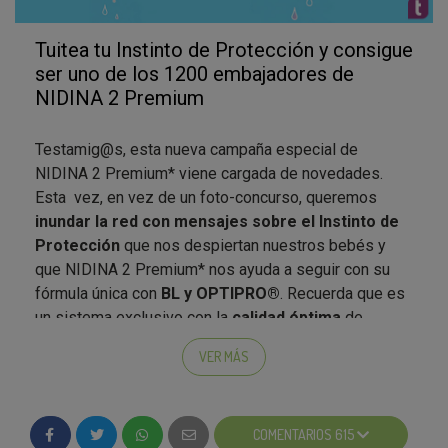
para el mejor tuit, el más emotivo, el más retuiteado y
comentado... ¡Y además
la semana que viene
Tuitea tu Instinto de Protección y consigue
conoceremos los 1200 embajadores
de esta
ser uno de los 1200 embajadores de
campaña de NIDINA 2!
NIDINA 2 Premium
Recuerda que además
puedes votar cuál de las 3
imágenes que te proponemos te parece que
Testamig@s, esta nueva campaña especial de
representa mejor el lema "Sigue tu instinto de
NIDINA 2 Premium* viene cargada de novedades.
protección"
. Parece que por ahora van en cabeza las
Esta vez, en vez de un foto-concurso, queremos
manos, seguidas por papá y mamá besando a su
inundar la red con mensajes sobre el Instinto de
bebé. ¿Y para ti, cuál es la imagen que mejor
Protección
que nos despiertan nuestros bebés y
representa el lema? Puedes votar en tu zona de
que NIDINA 2 Premium* nos ayuda a seguir con su
participación :D
fórmula única con
BL y OPTIPRO®
. Recuerda que es
un sistema exclusivo con la
calidad óptima
de
¿Y para ti, qué es el instinto de protección?
proteínas que tu bebé necesita y que NIDINA* 2
¿Recordáis lo que recibirán los embajadores?
VER MÁS
Premium
contiene hierro, que ayuda al desarrollo
Los embajadores de este test recibirán:
cognitivo normal, e inmunonutrientes
Los embajadores de este test recibirán:
protectores, hierro y zinc
, que ayudan a la función
1 brochure de información de NESTLÉ y NIDINA
COMENTARIOS 615
normal del sistema inmunitario.
2 Premium.