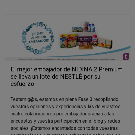
Recuerda a tus
colaboradores
que hagan la
encuesta online y entren en el sorteo de un lote
NESTLÉ.
Hasta ahora
hemos recopilado ya unos cuantos
testimonios que nos encantan
gracias a los
embajadores de la primera campaña y a las que nos
estáis haciendo llegar.
¡Estamos deseando tener todas vuestras
El mejor embajador de NIDINA 2 Premium
opiniones, fotos y testimonios! Recuerda que el
se lleva un lote de NESTLÉ por su
foto-concurso se cierra el 24 de Agosto, este
esfuerzo
incluido. ¡No lo dejes para última hora!
Todas y
cada una de las fotos que vemos nos están
Testamig@s, estamos en plena Fase 3 recopilando
encantando, ¡son de lo más originales y divertidas!
vuestras opiniones y experiencias y las de vuestros
cuatro colaboradores por embajador gracias a las
encuestas y vuestra participación en el blog y redes
¿Te ha quedado algo en el tintero para contarle a
sociales. ¡Estamos encantados con todas vuestras
NIDINA*? ¿Qué parte de este proyecto te ha gustado