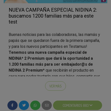
perdáis
sobre Los 1000 primeros días de tu bebé.
NUEVA CAMPAÑA ESPECIAL NIDINA 2:
*NOTA IMPORTANTE: La leche materna es la mejor
buscamos 1200 familias más para este
para los bebés. Antes de utilizar una fórmula infantil
test
conviene consultar a tu profesional de la salud.
Buenas noticias para las colaboradoras, las mamás y
papás que se quedaron fuera de la primera campaña,
y para los nuevos participantes en Testamus!
Tenemos una nueva campaña especial de
NIDINA* 2 Premium que dará la oportunidad a
1.200 familias más para ser embajador@s de
NIDINA 2 Premium*
que recibirán el producto en
Está claro, la leche materna es sin duda, como
casa para poder testarlo con sus hijos, compartir sus
decíamos al principio, el alimento ideal para tu bebé.
colaboradores y dar su opinión a través de las
Pero si no puedes dársela o simplemente has
VER MÁS
encuestas de embajadores y colaboradores que
decidido no hacerlo, el profesional de la salud es
haremos durante la Fase 3 del proyecto.
quien te indicará la fórmula infantil más adecuada para
Este proyecto será especial: escogeremos los
tu bebé.
COMENTARIOS 883
1.200 embajadores entre los 1.500 testamigos