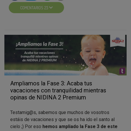
testadores
de NIDINA* 2 Premium son:
COMENTARIOS 23
Nutrición
Refuerza el sistena inmunitario.
Protege al bebé.
Optipro ( exclusiva de Nestlé).
Confianza de la Marca.
Fomenta el crecimiento adecuado del bebe.
Calidad proteínica.
Y muchos más!
Algunas de la
opiniones recopiladas:
Ampliamos la Fase 3: Acaba tus
Opiniones en redes sociales:
vacaciones con tranquilidad mientras
opinas de NIDINA 2 Premium
Facebook:
Tatiana Sanchez Alvarado
,
Carmen
Dominguez Mendez
,
Glory Menor Herrera,
Nerea
Testamig@s, sabemos que muchos de vosotros
Garcia Fernandez
,
estáis de vacaciones y que se os ha ido el santo al
Twitter:
Andrea Correia
,
Francisco Rodriguez,
cielo ;) Por eso
hemos ampliado la Fase 3 de este