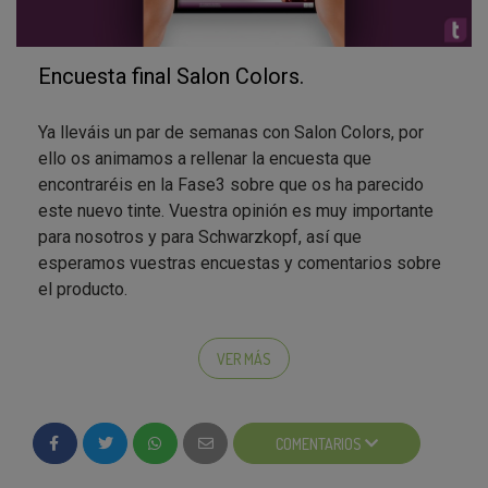
Encuesta final Salon Colors.
Ya lleváis un par de semanas con Salon Colors, por
ello os animamos a rellenar la encuesta que
encontraréis en la Fase3 sobre que os ha parecido
este nuevo tinte. Vuestra opinión es muy importante
para nosotros y para Schwarzkopf, así que
esperamos vuestras encuestas y comentarios sobre
el producto.
Recordar que el haber recibido la Testa-Box os
convierte en Pro-Tester y esperamos mucho de
VER MÁS
vosotros. Confiamos en que todas y cada una de
vosotras tenga una colaboración excelente en esta
fase3. Para ello deberéis realizar un mínimo de
COMENTARIOS
acciones tales como; comentarnos que os ha