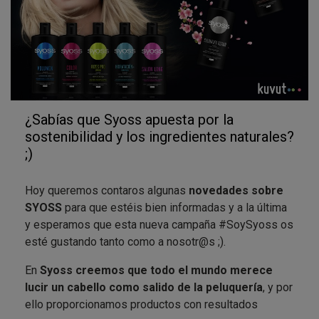
gama* SYOSS, ¡al completo!
Salon Plex
: formulado para ayudar a rellenar la
estructura del cabello desde el interior, evitando
así la rotura. El uso regular de SYOSS Salon Plex
con flor de sakura sella y protege la fibra del
cabello para unos resultados duraderos.
¿Sabías que Syoss apuesta por la
Rizos Pro
: desarrollado para obtener ondas y
sostenibilidad y los ingredientes naturales?
rizos con aspecto natural sin esfuerzo alguno.
;)
Proporciona un efecto anti-encrespamiento
duradero –sin necesidad de usar secador-, así
Hoy queremos contaros algunas
novedades sobre
como también una mayor definición e
SYOSS
para que estéis bien informadas y a la última
hidratación.
y esperamos que esta nueva campaña #SoySyoss os
Volumen
: champú con 0% siliconas con lo que
esté gustando tanto como a nosotr@s ;).
no apelmaza el cabello y aporta hasta 48 horas
de efecto volumen, el cual puede intensificarse
En
Syoss creemos que todo el mundo merece
con el calor. Fortalece el cabello sin
lucir un cabello como salido de la peluquería
, y por
sobrecargarlo.
ello proporcionamos productos con resultados
Color
: especialmente desarrollado para los