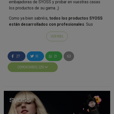
embajadoras de SYOSS y probar en vuestras casas
los productos de su gama. ;)
Como ya bien sabréis,
todos los productos SYOSS
están desarrollados con profesionales
. Sus
fórmulas se elaboran y se prueban con peluqueros
y/o estilistas con el fin de garantizar resultados
VER MÁS
óptimos como los de la peluquería, pero sin salir de
casa.
27
16
21
La marca de cosmética para el cabello, que
actualmente está presente en más de 70 países,
COMENTARIOS 220
cubre las tres principales categorías capilares:
cuidado, fijación y coloración. Su
gran variedad de
productos
, adaptados a las últimas tendencias y a
las necesidades de los diferentes tipos de cabello,
permite que cada consumidor logre un
acabado
profesional adaptado a su estilo de belleza
. Aquí
os hacemos un pequeño resumen de las
características de cada uno de los productos de la