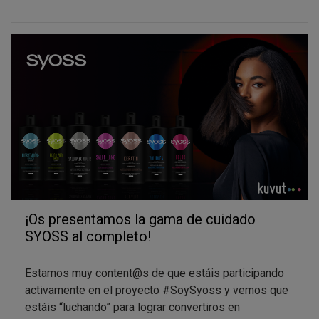
aconsejamos hacer un carrusel mostrando el
ANTES
y el DESPUÉS
de haber usado los productos SYOSS
;). Además, nos gustaría que os inspiréis en las fotos
de cosmética profesional: usad un
fondo negro y
ropa negra
, haciendo que el
protagonista
absoluto
sea el
cabello
… ¡Como si estuvierais en una
sesión
de fotografía profesional
! NO olvidéis de usar los
hashtag de campaña
#SoySyoss
#ResultadosProfesionales
y mencionar a
@syoss
en el post.
¡Estamos deseando ver todas vuestras fotos! Y, en
especial, vuestros cabellos, como recién salidos de
¡Os presentamos la gama de cuidado
la peluquería pero sin moveros de vuestras casas, ;)
SYOSS al completo!
Estamos muy content@s de que estáis participando
activamente en el proyecto #SoySyoss y vemos que
estáis “luchando” para lograr convertiros en