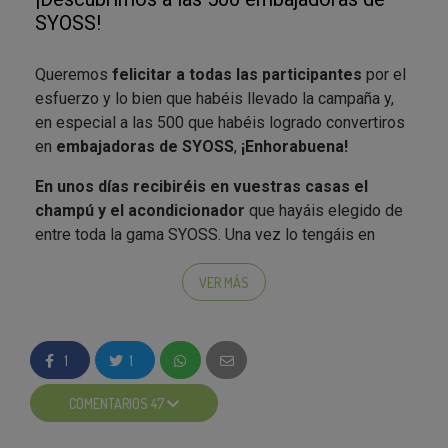
SYOSS!
Queremos
felicitar a todas las participantes
por el
esfuerzo y lo bien que habéis llevado la campaña y,
en especial a las 500 que habéis logrado convertiros
en
embajadoras de SYOSS
,
¡Enhorabuena!
En unos días recibiréis en vuestras casas el
champú y el acondicionador
que hayáis elegido de
entre toda la gama SYOSS. Una vez lo tengáis en
casa, podréis probar los resultados de SYOSS
como
recién salidas de la peluquería
;)
.
VER MÁS
Es en esta fase del proyecto en la que
os pedimos
vuestra mayor colaboración
. Para empezar,
1
1
lanzamos el
foto-concurso “Siéntete como recién
salida de la peluquería”
en el que queremos que nos
COMENTARIOS 47
mostréis el producto
que habéis recibido y los
resultados profesionales
que obtendréis. Os