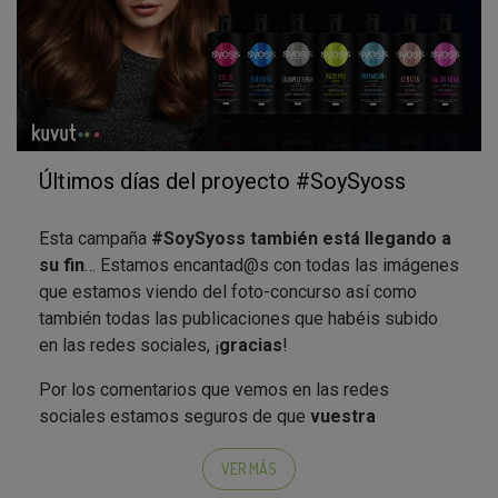
Últimos días del proyecto #SoySyoss
Esta campaña
#SoySyoss también está llegando a
su fin
… Estamos encantad@s con todas las imágenes
que estamos viendo del foto-concurso así como
también todas las publicaciones que habéis subido
en las redes sociales, ¡
gracias
!
Por los comentarios que vemos en las redes
sociales estamos seguros de que
vuestra
experiencia con la gama de productos SYOSS
ha
sido estupenda pero, aún queremos saber algunas
VER MÁS
cosas más sobre cómo ha ido el proceso así que, por