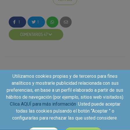
Es en esta fase del proyecto en la que
os pedimos
vuestra mayor colaboración
. Para empezar,
1
1
lanzamos el
foto-concurso “Siéntete como recién
salida de la peluquería”
en el que queremos que nos
COMENTARIOS 47
mostréis el producto
que habéis recibido y los
resultados profesionales
que obtendréis. Os
aconsejamos hacer un carrusel mostrando el
ANTES
y el DESPUÉS
de haber usado los productos SYOSS
;). Además, nos gustaría que os inspiréis en las fotos
de cosmética profesional: usad un
fondo negro y
Utilizamos cookies propias y de terceros para fines
ropa negra
, haciendo que el
protagonista
absoluto
analíticos y mostrarle publicidad relacionada con sus
sea el
cabello
… ¡Como si estuvierais en una
sesión
preferencias, en base a un perfil elaborado a partir de sus
de fotografía profesional
! NO olvidéis de usar los
hábitos de navegación (por ejemplo, sitios web visitados).
hashtag de campaña
#SoySyoss
Clica AQUÍ para más información
. Usted puede aceptar
#ResultadosProfesionales
y mencionar a
@syoss
todas las cookies pulsando el botón “Aceptar ” o
en el post.
configurarlas para rechazar las que usted considere.
¡Estamos deseando ver todas vuestras fotos! Y, en