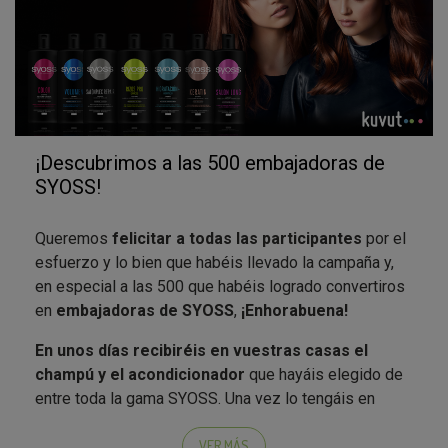
¡Descubrimos a las 500 embajadoras de
SYOSS!
Queremos
felicitar a todas las participantes
por el
esfuerzo y lo bien que habéis llevado la campaña y,
en especial a las 500 que habéis logrado convertiros
en
embajadoras de SYOSS
,
¡Enhorabuena!
En unos días recibiréis en vuestras casas el
champú y el acondicionador
que hayáis elegido de
entre toda la gama SYOSS. Una vez lo tengáis en
casa, podréis probar los resultados de SYOSS
como
recién salidas de la peluquería
;)
.
VER MÁS