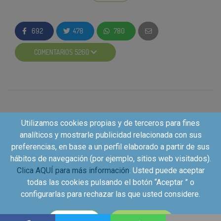
Ahora
podéis recibir una muestra de
Lenor
UNstoppables
gratis en casa si eres de los 1.250
692
478
780
premiados
.
COMENTARIOS 5260
Para
participar
solo tienes que seguir 3 sencillos
pasos:
Apuntarte.
Seguir el perfil de @lenorunstoppables_es
en Instagram
desde la acción que tienes en la
campaña de Kuvut.
Utilizamos cookies propias y de terceros para fines
Deja un comentario en el blog
desde la zona
analíticos y mostrarle publicidad relacionada con sus
de actividades.
preferencias, en base a un perfil elaborado a partir de sus
hábitos de navegación (por ejemplo, sitios web visitados).
Recuerda que solo por inscribirte y hacer estas dos
Clica AQUÍ para más información
. Usted puede aceptar
sencillas acciones ya conseguirás puntos para
todas las cookies pulsando el botón “Aceptar ” o
mejorar tu perfil de Kuvut y tener más oportunidades
configurarlas para rechazar las que usted considere.
en futuras campañas.
Copyright©2026 - Kuvut - All rights reserved, Calle Iriarte
CONFIGURAR
ACEPTAR