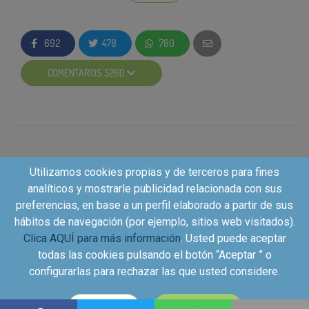
Ahora
podéis recibir una muestra de
Lenor
UNstoppables
gratis en casa si eres de los 1.250
692
478
780
premiados
.
COMENTARIOS 5260
Para
participar
solo tienes que seguir 3 sencillos
pasos:
Apuntarte.
Seguir el perfil de @lenorunstoppables_es
en Instagram
desde la acción que tienes en la
campaña de Kuvut.
Utilizamos cookies propias y de terceros para fines
Deja un comentario en el blog
desde la zona
analíticos y mostrarle publicidad relacionada con sus
de actividades.
preferencias, en base a un perfil elaborado a partir de sus
hábitos de navegación (por ejemplo, sitios web visitados).
Recuerda que solo por inscribirte y hacer estas dos
Clica AQUÍ para más información
. Usted puede aceptar
sencillas acciones ya conseguirás puntos para
todas las cookies pulsando el botón “Aceptar ” o
mejorar tu perfil de Kuvut y tener más oportunidades
configurarlas para rechazar las que usted considere.
en futuras campañas.
Copyright©2026 - Kuvut - All rights reserved, Calle Iriarte
CONFIGURAR
ACEPTAR