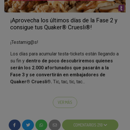
¡Aprovecha los últimos días de la Fase 2 y
consigue tus Quaker® Cruesli®!
¡Testamig@s!
Los días para acumular testa-tickets están llegando a
su fin y
dentro de poco descubriremos quienes
serán los 2.000 afortunados que pasarán a la
Fase 3 y se convertirán en embajadores de
Quaker® Cruesli
®
.
Tic, tac, tic, tac...
¿Habéis realizado ya todas las acciones de esta
fase?
¿Tenéis todos los puntos que se podían lograr
VER MÁS
jugando al memory? ¿Habéis respondido
correctamente a todos los quiz que os hemos
planteado? Si has sido constante, es probable que
COMENTARIOS 218
estés entre los afortunados que conseguirán recibir