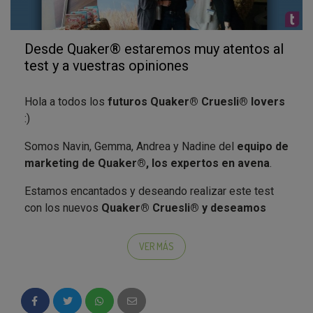
Desde Quaker® estaremos muy atentos al
test y a vuestras opiniones
Hola a todos los
futuros Quaker® Cruesli® lovers
:)
Somos Navin, Gemma, Andrea y Nadine del
equipo de
marketing de Quaker®, los expertos en avena
.
Estamos encantados y deseando realizar este test
con los nuevos
Quaker® Cruesli® y deseamos
encontrar a 2.000 embajador@s
que quieran probar,
compartir y darnos su opinión sobre
VER MÁS
los
Cruesli®
Chocolate,
Cruesli®
Frutos Secos
y
Cruesli®
Fruta
.
Esperamos que los nuevos
Quaker® Cruesli®
os