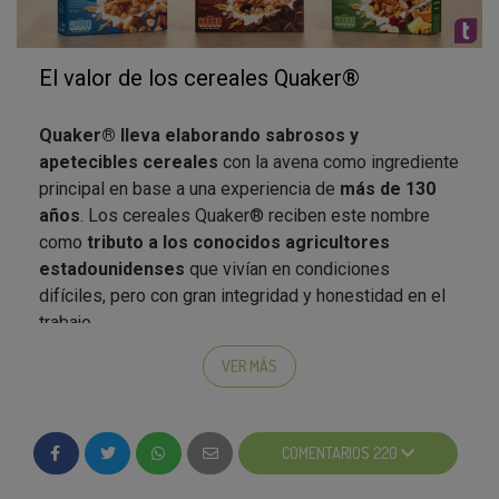
El valor de los cereales Quaker®
Quaker® lleva elaborando sabrosos y
apetecibles cereales
con la avena como ingrediente
principal en base a una experiencia de
más de 130
años
. Los cereales Quaker® reciben este nombre
como
tributo a los conocidos agricultores
estadounidenses
que vivían en condiciones
difíciles, pero con gran integridad y honestidad en el
trabajo.
Siguiendo estos mismos valores, Quaker® utiliza
VER MÁS
para sus productos ingredientes seleccionados y
tratados siguiendo estrictos
estándares de calidad
antes de convertirse en deliciosos desayunos.
COMENTARIOS 220