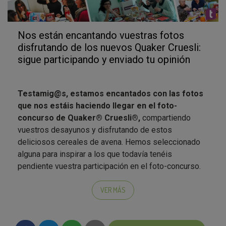
Nos están encantando vuestras fotos
disfrutando de los nuevos Quaker Cruesli:
sigue participando y enviado tu opinión
Testamig@s, estamos encantados con las fotos
que nos estáis haciendo llegar en el foto-
concurso de Quaker®
Cruesli
®
,
compartiendo
vuestros desayunos y disfrutando de estos
deliciosos cereales de avena. Hemos seleccionado
alguna para inspirar a los que todavía tenéis
pendiente vuestra participación en el foto-concurso.
Cuantos más seamos, más nos divertiremos. Ya
sabéis que podéis compartir las imágenes con el
VER MÁS
hashtag #nuevoQuakerCruesli
en vuestras redes
sociales.