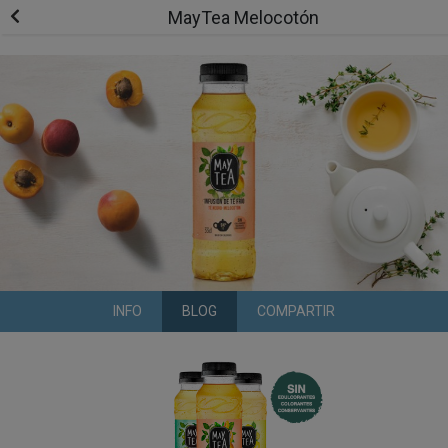
MayTea Melocotón
INFO
BLOG
COMPARTIR