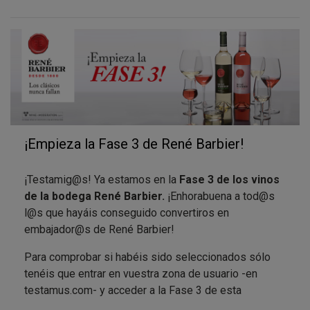
vuestra experiencia en las redes sociales
mencionando el perfil de la marca
@VinoReneBarbier
y el hashtag de la campaña
#TestamusReneBarbier
.
Para este proyecto te proponemos que
organices
una cena con tus familiares o amigos y
compartas el vino René Barbier
que has recibido.
¡Empieza la Fase 3 de René Barbier!
En la guía de embajador/a podrás encontrar algunas
ideas con recetas que acompañen los vinos Tinto
Roble y Kraliner Seco.
¡Testamig@s! Ya estamos en la
Fase 3 de los vinos
de la bodega René Barbier.
¡Enhorabuena a tod@s
¿Ya sabes con quién vas a compartirlo? Desde
l@s que hayáis conseguido convertiros en
Testamus ya estamos ansiosos por ver vuestras
embajador@s de René Barbier!
fotos y saber qué os está pareciendo la experiencia
con René Barbier.
Para comprobar si habéis sido seleccionados sólo
tenéis que entrar en vuestra zona de usuario -en
testamus.com- y acceder a la Fase 3 de esta
campaña. El proceso de selección de embajadores