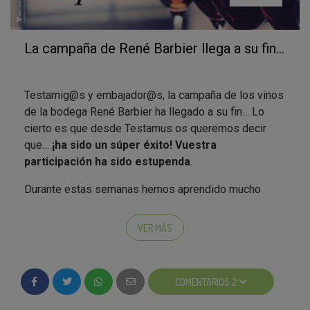
La campaña de René Barbier llega a su fin...
Testamig@s y embajador@s, la campaña de los vinos
de la bodega René Barbier ha llegado a su fin… Lo
cierto es que desde Testamus os queremos decir
que…
¡ha sido un súper éxito! Vuestra
participación ha sido estupenda
.
Durante estas semanas hemos aprendido mucho
sobre los vinos y todo el mundo que los rodea, como
las variedades de vinos, cómo realizar una cata, qué
VER MÁS
sabores y aromas puede desprender una variedad
determinada de vino… Además, nos lo hemos pasado
en grande viendo vuestras fotos y vuestras
COMENTARIOS 2
experiencias con René Barbier. De lo que habéis
dicho en las redes, queremos dejaros aquí algunos