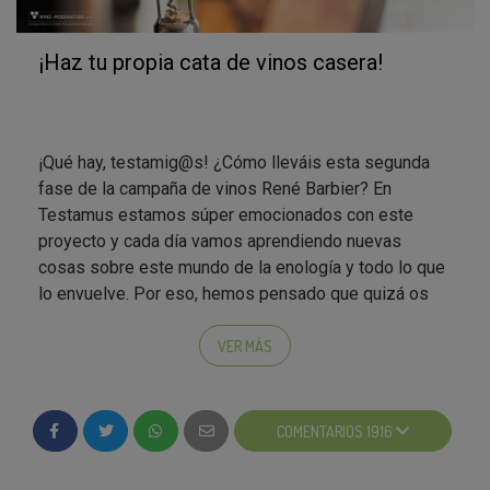
¡Haz tu propia cata de vinos casera!
¡Qué hay, testamig@s! ¿Cómo lleváis esta segunda
fase de la campaña de vinos René Barbier? En
Testamus estamos súper emocionados con este
proyecto y cada día vamos aprendiendo nuevas
cosas sobre este mundo de la enología y todo lo que
lo envuelve. Por eso, hemos pensado que quizá os
gustaría saber algunos tips sobre cómo realizar una
cata de vinos casera, seguro que os
vendrán genial
VER MÁS
para llevar a cabo en reuniones
familiares, de
amigos, e incluso para probar los vinos que os
lleguen con la caja Testamus. Lo dicho, ahí van
COMENTARIOS 1916
algunos consejitos sobre cómo catar un vino aún sin
ser un experto catador: