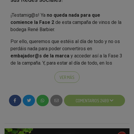
Para los más innovadores esta selección contiene un
¡Testamig@s! Ya
no queda nada para que
vino tinto
crianza de un mes en barrica de roble
comience la Fase 2
de esta campaña de vinos de la
americano; un
rosado
que presenta una entrada suave
bodega René Barbier.
en boca, dando una sensación de dulzor muy bien
equilibrada con la acidez; y un
blanco
con aroma de
Por ello, queremos que estéis al día de todo y no os
buena intensidad entre los que destacan la manzana,
perdáis nada para poder convertiros en
la piña y un ligero fondo de cítricos.
embajador@s de la marca
y acceder así a la Fase 3
de la campaña. Y, para estar al día de todo, en los
tiempos que corren, ¿qué nos falta saber sobre René
Barbier? Pues, claro que sí,
¡sus redes sociales!
Hoy
VER MÁS
en día son básicas para no perderse ninguna novedad
de las marcas que más nos gustan. ¿Sigues a
@VinoReneBarbier
en Facebook?
COMENTARIOS 2489
Te invitamos a seguir el perfil de Facebook
directamente desde la siguiente imagen :