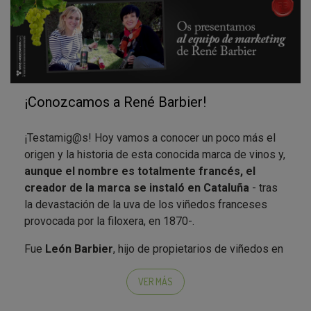
La gama Selección de René Barbier
¡Conozcamos a René Barbier!
Esta gama incluye un
Reserva
criado 13 meses en
¡Testamig@s! Hoy vamos a conocer un poco más el
barrica de roble americano y embotellado durante
origen y la historia de esta conocida marca de vinos y,
mínimo 24 meses; un
Crianza
de 9 meses en barrica
aunque el nombre es totalmente francés, el
En el
Facebook
de los vinos René Barbier podréis
de roble americano; un
Cabernet Sauvignon
joven
creador de la marca se instaló en Cataluña
- tras
encontrar
vídeos y publicaciones muy interesantes
ganador de 2 Premios Zarcillo; y un
blanco
la devastación de la uva de los viñedos franceses
sobre la marca y sus productos
, como por ejemplo
Chardonnay
con aromas frutales y un fondo de notas
provocada por la filoxera, en 1870-.
una guía de los clásicos de la bodega, los sorteos
de miel.
que hacen periódicamente, o sugerencias de
Fue
León Barbier
, hijo de propietarios de viñedos en
maridajes, entre muchas otras cositas curiosas y de
la región de Avignon quien, en 1880,
se instala en
interés.
tierras catalanas y funda su compañía en la
VER MÁS
provincia de Tarragona
.
León Barbier fue el