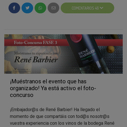
encuestas de valoración que encontraréis en esta
fotografía y al “Mejor Embajador/a”.
COMENTARIOS 46
fase del proyecto. Además, aunque esta campaña no
tiene encuesta de colaborador específica, sí que hay
un apartado especial en vuestra encuesta de
embajador/a para que nos hagáis llegar las opiniones
generales de vuestros colaboradores.
¡Vamos! Contadnos qué os ha parecido la experiencia
con René Barbier de la forma más sincera posible, ¡os
lo agradeceremos enormemente!
¡Muéstranos el evento que has
organizado! Ya está activo el foto-
concurso
¡Embajador@s de René Barbier! Ha llegado el
momento de que compartáis con tod@s nosotr@s
vuestra experiencia con los vinos de la bodega René