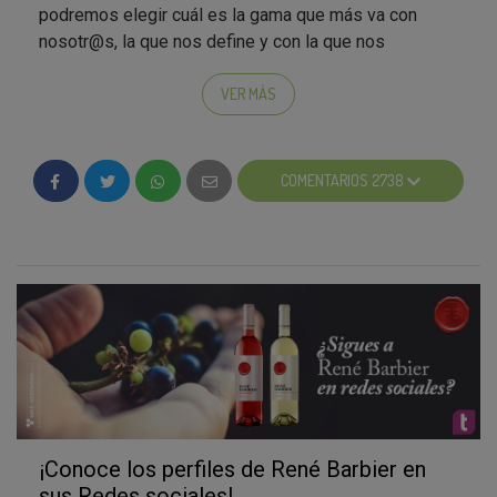
podremos elegir cuál es la gama que más va con
nosotr@s, la que nos define y con la que nos
identificamos.
VER MÁS
La colección Clásica de René Barbier
Lo
clásico se ha transformado en modernidad y
COMENTARIOS 2738
nunca pasa de moda
así que, empezaremos por
descubriros la gama clásica -a la par que moderna- de
la bodega René Barbier.
La colección Clásica
se
forma con dos vinos tintos (el Roble y el
Abocado),dos blancos (el Kraliner y Viña Augusta) y
uno rosado (el Tradición). Esta gama es la que podrán
probar los 1.000 embajadores de esta campaña y de
la que aprenderemos mucho más en los próximos
posts.
¡Conoce los perfiles de René Barbier en
Selección Mediterranean D.O. Catalunya
sus Redes sociales!