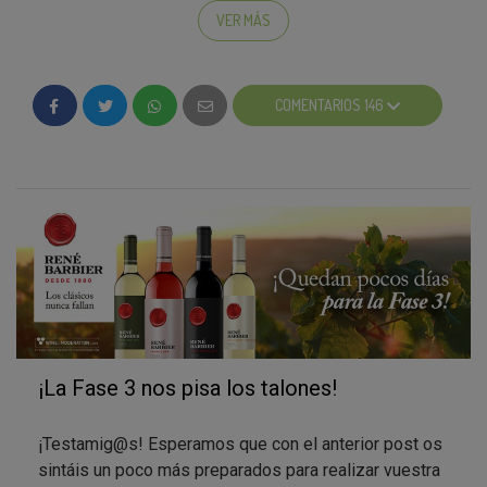
puede tardar entre 24/48 horas ya que tenemos que
VER MÁS
analizar todos los datos y requisitos imprescindibles
para que podáis recibir vuestro lote.
COMENTARIOS 146
Si esta vez no lo habéis logrado,
¡no os desaniméis!
Queremos agradeceros enormemente vuestra
participación
y os animamos a que sigáis así, ¡sin
vosotr@s nada de esto sería posible!
Como ya sabéis, ser embajador/a de Testamus tiene
muchos privilegios y algunos “deberes”. Aquí van
algunas consideraciones que no podéis olvidar:
En unos días saldrán vuestras cajas Testamus
con las dos variedades de René Barbier:
Tinto
¡La Fase 3 nos pisa los talones!
Roble y Kraliner Seco
.
Haced fotos
o vídeos del momento en que
recibís y abrís la caja y compartidla en vuestras
¡Testamig@s! Esperamos que con el anterior post os
redes sociales con el hashtag
sintáis un poco más preparados para realizar vuestra