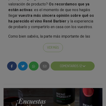
Además, estamos recibiendo
un montón de fotos
valoración de producto?
Os recordamos que ya
sobre vuestra experiencia
con René Barbier, ¡nos
están activas
: es el momento de que nos hagáis
encantan!
llegar
vuestra más sincera opinión sobre qué os
ha parecido el vino René Barbier
y la experiencia
de probarlo y compartirlo en casa con los vuestros.
Como bien sabéis, la parte más importante de las
campañas de Testamus es, precisamente, ésta:
conocer, de primera mano, vuestras opiniones y
VER MÁS
experiencias con el producto que habéis
probado
.
COMENTARIOS 12
Además, y como sabemos que todo ello es un
esfuerzo para vosotr@s, embajador@s,
queremos
premiar vuestro trabajo y fidelidad
a Testamus; por
eso, repartimos en cada campaña un premio para el
mejor o la mejor embajador/a de cada proyecto que
se llevará el/la participante que más activamente
haya participado en la Fase 3 de René Barbier, es