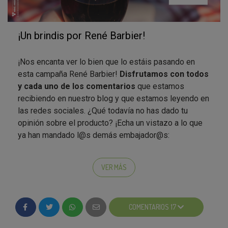
¡Un brindis por René Barbier!
¡Nos encanta ver lo bien que lo estáis pasando en
esta campaña René Barbier!
Disfrutamos con todos
y cada uno de los comentarios
que estamos
recibiendo en nuestro blog y que estamos leyendo en
las redes sociales. ¿Qué todavía no has dado tu
opinión sobre el producto? ¡Echa un vistazo a lo que
ya han mandado l@s demás embajador@s:
Vanet nos comenta que, "de momento he
probado la botella de Tinto Roble y me ha
VER MÁS
encantado. No había probado nada de la marca y
de momento me estoy llevando una grata
impresión y estoy segura que en futuro la
COMENTARIOS 17
compraré para acompañar mis comidas y