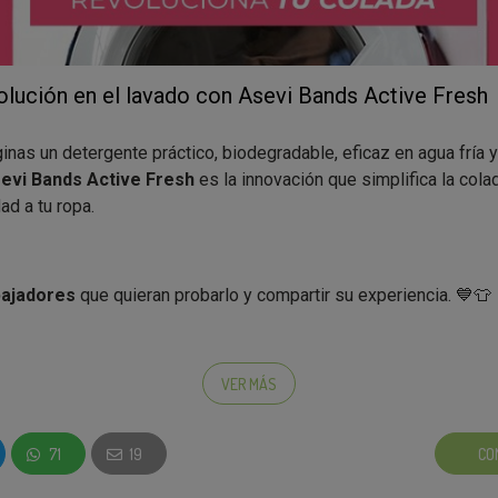
olución en el lavado con Asevi Bands Active Fresh
inas un detergente práctico, biodegradable, eficaz en agua fría 
evi Bands Active Fresh
es la innovación que simplifica la cola
ad a tu ropa.
ajadores
que quieran probarlo y compartir su experiencia. 💙👕
 recibirás:
VER MÁS
evi Bands Active Fresh
(uno para que lo compartas con amigo
71
19
CO