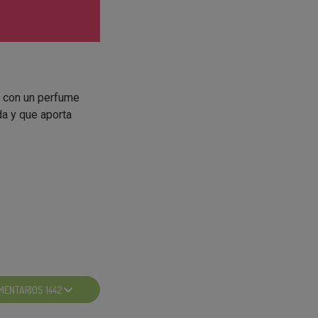
y con un perfume
da y que aporta
s)
MENTARIOS 1442