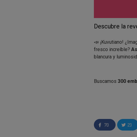
Descubre la rev
📣 ¡Kuvutiano! ¿Imag
fresco increíble?
As
blancura y luminosid
Buscamos
300 emb
Si eres seleccionado
2 packs de
As
70
23