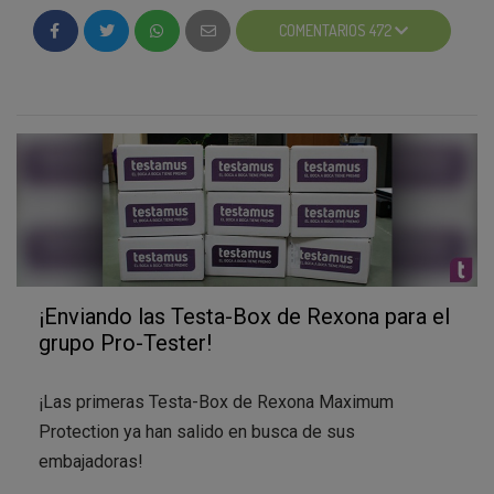
las 100 más votadas será la ganadora de un fabuloso
COMENTARIOS 472
premio de Rexona.
Recordad que las que no habéis pasado a la Fase 3
también podéis votar por vuestra foto favorita.
¡Esperamos vuestras fotos con impaciencia!
¿Qué os está pareciendo el nuevo Maximum
Protection?
¡Enviando las Testa-Box de Rexona para el
grupo Pro-Tester!
¡Las primeras Testa-Box de Rexona Maximum
Protection ya han salido en busca de sus
embajadoras!