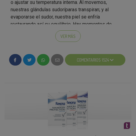
o ajustar su temperatura interna. Al movernos,
nuestras glándulas sudoríparas transpiran; y al
evaporarse el sudor, nuestra piel se enfría
restaurando así su equilibrio. Hay momentos de
estrés que nos llevan a sudar más: acudir a una cita,
VER MÁS
presentar un trabajo, viajar en un tren lleno de gente.
Se trata de situaciones difíciles en que quisiéramos
en realidad mantener la calma. Y precisamente lo que
COMENTARIOS 1524
hace el cuerpo al sudar es llamar nuestra atención
para que tomemos mayor conciencia de ellas.
Maximum Protection ha sido testado
dermatológicamente para brindar eficacia en esos
momentos de mayor transpiración y así proporcionar
seguridad y frescura en cualquier momento del día.
Para maximizar su efecto, se recomienda aplicar
antes de acostarse ya que es el momento en el que la
piel está más receptiva y permite desarrollar mayor
protección para el día siguiente.