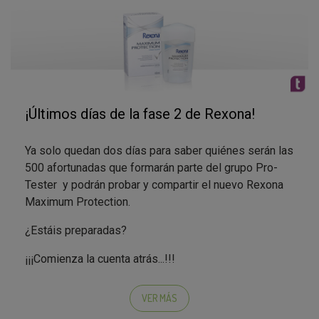
Recuerda que en esta fase del test esperamos que
pruebes el producto, lo des a conocer, nos respondas
las encuestas? ¡y no te olvides de participar en el
foto-concurso para poder ganar un fantástico premio!
En caso de no haber superado la nota de corte, ¡no te
¡Últimos días de la fase 2 de Rexona!
desanimes!, en breve lanzaremos otra campaña
donde podrás demostrarnos que mereces formar
Ya solo quedan dos días para saber quiénes serán las
parte del grupo Pro-Tester.
500 afortunadas que formarán parte del grupo Pro-
Tester y podrán probar y compartir el nuevo Rexona
Maximum Protection.
¿Con ganas de recibir vuestra Testa-Box?
¿Estáis preparadas?
;)
¡¡¡Comienza la cuenta atrás...!!!
;)
VER MÁS