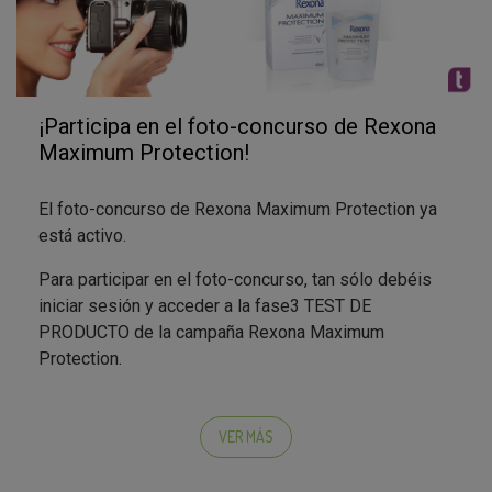
¡Participa en el foto-concurso de Rexona
Maximum Protection!
El foto-concurso de Rexona Maximum Protection ya
está activo.
Para participar en el foto-concurso, tan sólo debéis
iniciar sesión y acceder a la fase3 TEST DE
PRODUCTO de la campaña Rexona Maximum
Protection.
Nos encantan las buenas ideas y la originalidad en las
fotos. Además, tened en cuenta que
¡el foto-concurso
VER MÁS
tiene premio! Así que, desenfudad vuestras cámaras
y... ¡imaginación al poder! La foto más original de entre