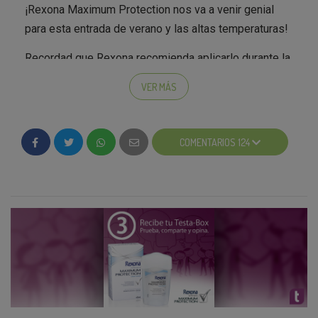
¡Rexona Maximum Protection nos va a venir genial
para esta entrada de verano y las altas temperaturas!
Recordad que Rexona recomienda aplicarlo durante la
noche porque es el momento en que la piel está más
VER MÁS
receptiva.
El esperado momento de probar, compartir y opinar
COMENTARIOS 124
sobre el producto por fin ha llegado.
En cuanto recibáis la testa-box, ya podréis introducir
el código de acceso a la Fase 3 que veréis en la carta
de bienvenida al grupo Pro-Tester. ¡La encuesta final y
el foto-concurso os esperan!
¿Ya habéis pensado quiénes serán vuestras
colaboradoras?