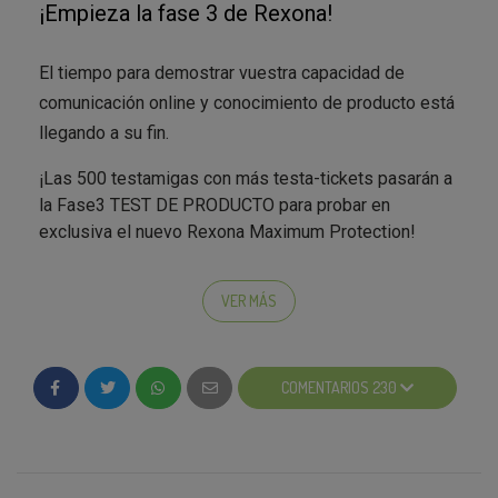
¡Empieza la fase 3 de Rexona!
;)
El tiempo para demostrar vuestra capacidad de
comunicación online y conocimiento de producto está
llegando a su fin.
¡Las 500 testamigas con más testa-tickets pasarán a
la Fase3 TEST DE PRODUCTO para probar en
exclusiva el nuevo Rexona Maximum Protection!
Para comprobar si has pasado a la Fase3, sólo
VER MÁS
tendrás que iniciar sesión y acceder a la campaña de
Rexona.
Si has sido de las 500 testamigas con más testa-
COMENTARIOS 230
tickets, ¡MUCHAS FELICIDADES! Una vez confirmes
tus datos, en un periodo máximo de 14 días
laborables recibirás tu Testa-Box.