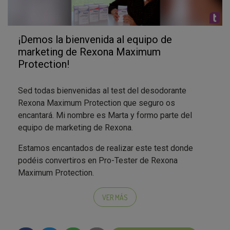
¡Demos la bienvenida al equipo de
marketing de Rexona Maximum
Protection!
Sed todas bienvenidas al test del desodorante
Rexona Maximum Protection que seguro os
encantará. Mi nombre es Marta y formo parte del
equipo de marketing de Rexona.
Estamos encantados de realizar este test donde
podéis convertiros en Pro-Tester de Rexona
Maximum Protection.
Ya estamos deseando saber quiénes serán las 500
VER MÁS
afortunadas que recibirán la Testa-Box.
Estaremos muy pendientes de vuestros comentarios,