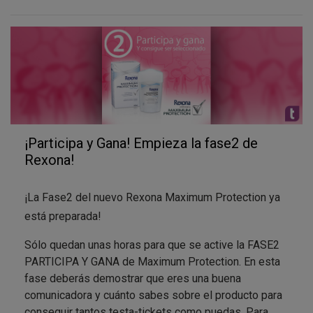
Además, incorpora
fragancia encapsulada
que
ayuda a luchar contra los malos olores. Las
microcápsulas se activan con la humedad, liberando
su fragancia y frescura, especialmente en momentos
de actividad física, estrés o ansiedad. Por último,
contiene
dimethicone
, cuyos agentes hidratantes
cuidan la piel aportando una gran sensación de
suavidad.
¡Participa y Gana! Empieza la fase2 de
Rexona!
La gama de Rexona está integrada por tres
variedades distintas que comparten la fórmula
¡La Fase2 del nuevo Rexona Maximum Protection ya
TRIsolid?: Rexona Women Maximum Protection Clean
está preparada!
Fresh Scent que ofrece una sensación única de
Sólo quedan unas horas para que se active la FASE2
limpieza; Rexona Women Maximum Protection
PARTICIPA Y GANA de Maximum Protection. En esta
Sensitive Dry, que protege contra el sudor y cuida de
fase deberás demostrar que eres una buena
las axilas, y Rexona Women Maximum Protection
comunicadora y cuánto sabes sobre el producto para
Confidence, que contiene una fragancia con un toque
conseguir tantos testa-tickets como puedas. Para