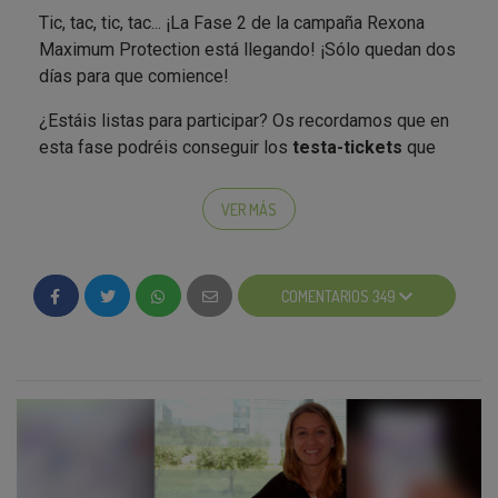
Tic, tac, tic, tac... ¡La Fase 2 de la campaña Rexona
Maximum Protection está llegando! ¡Sólo quedan dos
días para que comience!
¿Estáis listas para participar? Os recordamos que en
esta fase podréis conseguir los
testa-tickets
que
os permitirán convertiros en Pro-Tester y ganar una
de las
500 Testa-box de Rexona Maximum
VER MÁS
Protection
.
COMENTARIOS 349
¿Habéis sido alguna vez Pro-Tester de
Testamus?