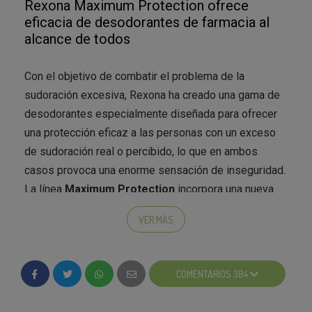
Rexona Maximum Protection ofrece
eficacia de desodorantes de farmacia al
¿El estrés te provoca un exceso de sudoración?
alcance de todos
Con el objetivo de combatir el problema de la
sudoración excesiva, Rexona ha creado una gama de
desodorantes especialmente diseñada para ofrecer
una protección eficaz a las personas con un exceso
de sudoración real o percibido, lo que en ambos
casos provoca una enorme sensación de inseguridad.
La línea
Maximum Protection
incorpora una nueva
fórmula desarrollada con tecnología
TRIsolid®
a
VER MÁS
partir de tres componentes principales. Contiene
AZAG
, un principio activo anti-transpirante compuesto
por sales de aluminio y zirconio, que crea una fina
COMENTARIOS 384
capa en la superficie de la piel para prevenir y regular
la transpiración mientras deja que la piel respire.