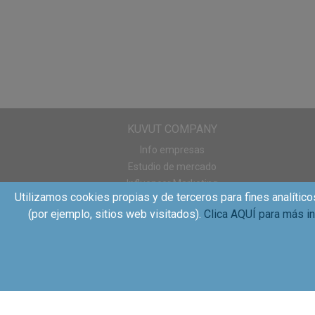
KUVUT COMPANY
Info empresas
Estudio de mercado
Influencer Marketing
Utilizamos cookies propias y de terceros para fines analítico
Sampling
(por ejemplo, sitios web visitados).
Clica AQUÍ para más i
WOM