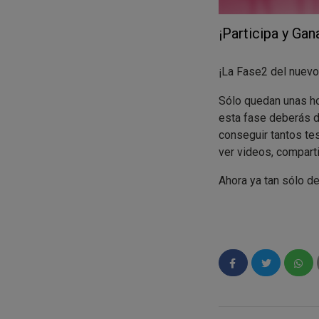
¡Participa y Ga
¡La Fase2 del nuev
Sólo quedan unas h
esta fase deberás d
conseguir tantos te
ver videos, comparti
Ahora ya tan sólo de
Recuerda que única
PRODUCTO y se conv
¿Con quién compartir