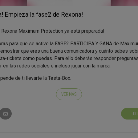
na! Empieza la fase2 de Rexona!
o Rexona Maximum Protection ya está preparada!
oras para que se active la FASE2 PARTICIPA Y GANA de Maximum
emostrar que eres una buena comunicadora y cuánto sabes sobr
sta-tickets como puedas. Para ello deberás responder preguntas
r en las redes sociales e incluso jugar con la marca.
pende de ti llevarte la Testa-Box.
mente las 500 testamigas con más testa-tickets pasarán a la F
VER MÁS
ertirán en Pro-Tester.
CO
éis la Testa-Box si llegáis a la nota de corte y entráis en el gr