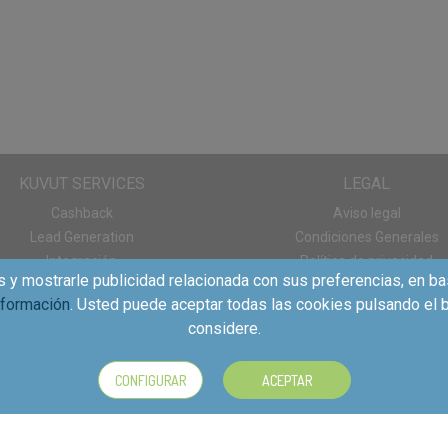
KUVUT SERVICES
LEGAL
Cashback
Aviso legal
Lead Generation
Condiciones Generales
Integración
Política de privacidad
s y mostrarle publicidad relacionada con sus preferencias, en ba
Panel de consumo
Política de cookies
nformación
. Usted puede aceptar todas las cookies pulsando el b
Descargas App
considere.
CONFIGURAR
ACEPTAR