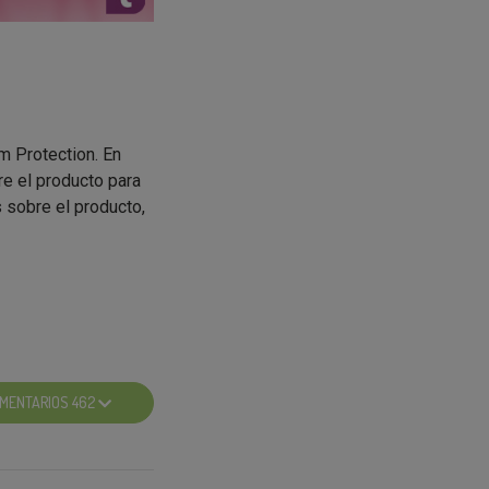
 Protection. En
e el producto para
 sobre el producto,
ase3 de TEST DE
MENTARIOS 462
upo Pro-Tester?