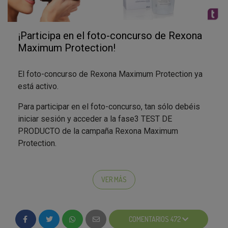
¡Participa en el foto-concurso de Rexona
Maximum Protection!
El foto-concurso de Rexona Maximum Protection ya
está activo.
Para participar en el foto-concurso, tan sólo debéis
iniciar sesión y acceder a la fase3 TEST DE
PRODUCTO de la campaña Rexona Maximum
Protection.
Nos encantan las buenas ideas y la originalidad en las
fotos. Además, tened en cuenta que
¡el foto-concurso
VER MÁS
tiene premio! Así que, desenfudad vuestras cámaras
y... ¡imaginación al poder! La foto más original de entre
las 100 más votadas será la ganadora de un fabuloso
COMENTARIOS 472