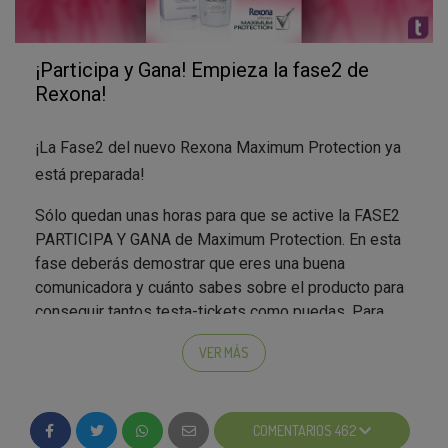
¡Participa y Gana! Empieza la fase2 de
Rexona!
¡La Fase2 del nuevo Rexona Maximum Protection ya
está preparada!
Sólo quedan unas horas para que se active la FASE2
PARTICIPA Y GANA de Maximum Protection. En esta
fase deberás demostrar que eres una buena
comunicadora y cuánto sabes sobre el producto para
conseguir tantos testa-tickets como puedas. Para
ello deberás responder preguntas sobre el producto,
VER MÁS
ver videos, compartir en las redes sociales e incluso
jugar con la marca.
Ahora ya tan sólo depende de ti llevarte la Testa-Box.
COMENTARIOS 462