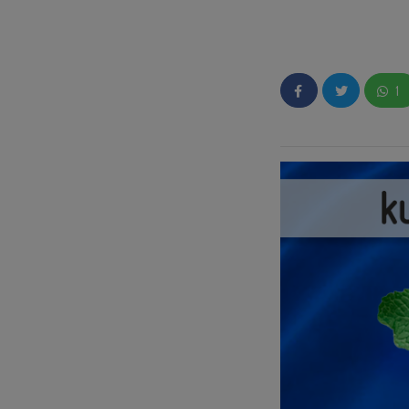
Esta herramienta se
tendencias pueden 
1
Si no tenías ni idea
unos ejemplos para
👉🏼Aprende en sólo
👉🏼¡Otros Tips que 
⚠️👌🏼
Estas son alg
Insight en esta ca
Como habrás visto, 
que más se adaptan 
para que puedan serv