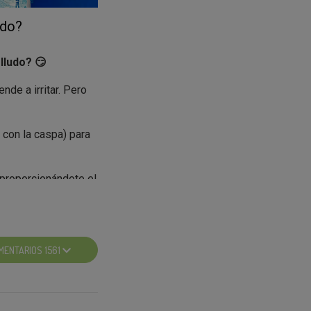
udo?
lludo? 😏
ende a irritar. Pero
 con la caspa) para
 proporcionándote el
ta.
MENTARIOS 1561