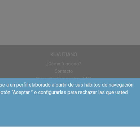
KUVUTIANO
¿Cómo funciona?
s posibilidades de
Contacto
eíble sensación de
Preguntas Frecuentes - FAQ
se a un perfil elaborado a partir de sus hábitos de navegación
otón “Aceptar ” o configurarlas para rechazar las que usted
asa y compartirán su