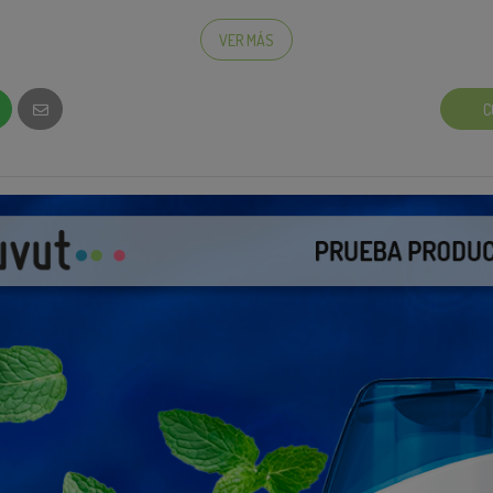
 llama
Creators Search Insight
, y es una plataforma que te ayu
VER MÁS
encajar con tus videos para que la plataforma los visibilic
C
 de que se trata… No te preocupes aquí te dejamos unos videos q
 que puedas hacerlo con esta campaña. 😉
 un minuto qué es Creator Search Insight y cómo usarlo:
Creator 
pueden servirte para hacer que tu contenido sea lo más!:
4 Tips p
unas palabras y ejemplos que podrían servirte para usar el
mpaña:
se necesitan algunas palabras clave para poder acceder desde l
a nuestra campaña. Aquí te compartimos algunas palabras clave
irte de inspiración.