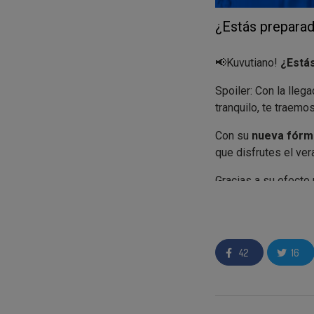
¿Estás preparad
📢Kuvutiano!
¿Estás
Spoiler: Con la llega
tranquilo, te traemo
Con su
nueva fórm
que disfrutes el v
Gracias a su efecto
efecto calmante inme
42
16
Si eres elegido com
•
2 H&S Menthol F