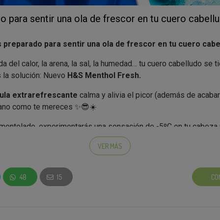
o para sentir una ola de frescor en tu cuero cabell
 preparado para sentir una ola de frescor en tu cuero cabe
da del calor, la arena, la sal, la humedad… tu cuero cabelludo se ti
s la solución: Nuevo
H&S Menthol Fresh.
ula extrarefrescante
calma y alivia el picor (además de acabar
erano como te mereces ✨😎☀️
 mentolado, experimentarás una sensación de -5ºC en tu cabeza
diato que tu cuero cabelludo pide a gritos cuando el calor aprie
VER MÁS
48
15
CO
o embajador, recibirás:
resh
(NUEVO)