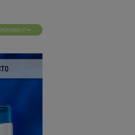
da a ver qué
e más.
OMENTARIOS 27
ue te lo explican y
Search Insight
ara ser viral
 Creator Search
a 🔍a las tendencias
 y sus resultados