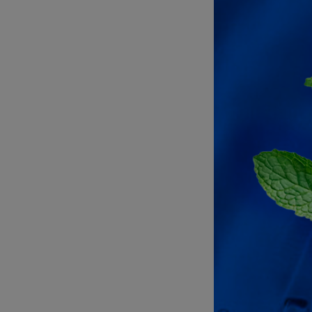
RECUERDA
que den
necesarios en este 
También te recom
desde Tiktok
para 