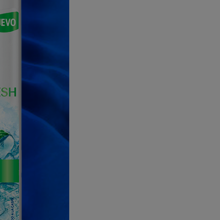
lizar aparte de los
hagas primero
lidad.