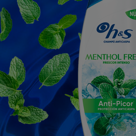
tro de cada tendencia, te recomiendan
Hashtags
que puedes uti
campaña ¡¡Para darle ese empujón que quieres a tus videos!!🔥
endamos que
si vas a subir el video a varias plataformas lo 
que este no piense que es un video reutilizado y le dé más visibi