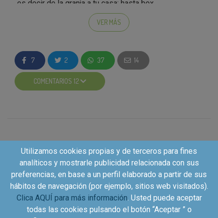
es decir de la granja a tu casa; hasta box
personalizados con distintas temáticas llenas de
VER MÁS
snacks y juguetes para perros y gatos.
Solo tienes que:
7
2
37
14
Realiza las actividades de la campaña.
Después de conocer VivaDogs. Elige que
COMENTARIOS 12
comprar para tu mascota o puedes comprar
ambos, alimento y box personalizado.
Recuerda que tienes cupón para ambos y
muchos regalos. ¡No desaproveches la
oportunidad!
MUY IMPORTANTE (!)
Copia ahora el código* e
Utilizamos cookies propias y de terceros para fines
introdúcelo en el momento de compra
analíticos y mostrarle publicidad relacionada con sus
KUVUTBOX para el box personalizada o
preferencias, en base a un perfil elaborado a partir de sus
KUVUTFOOD para alimento.
hábitos de navegación (por ejemplo, sitios web visitados).
MUY IMPORTANTE:
El uso de los códigos es
Clica AQUÍ para más información
. Usted puede aceptar
uno por usuario.
todas las cookies pulsando el botón “Aceptar ” o
Es imprescindible que uses el código al