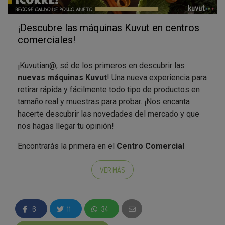
¡Descubre las máquinas Kuvut en centros
comerciales!
¡Kuvutian@, sé de los primeros en descubrir las
nuevas máquinas Kuvut
! Una nueva experiencia para
retirar rápida y fácilmente todo tipo de productos en
tamaño real y muestras para probar. ¡Nos encanta
hacerte descubrir las novedades del mercado y que
nos hagas llegar tu opinión!
Encontrarás la primera en el
Centro Comercial
Diagonal Mar de Barcelona
y en el
Centro
Comercial H2O de Rivas (Madrid)
. Podrás llevarte
VER MÁS
productos increíbles cada mes a casa, ¡e incluso cada
dos o tres semanas! ¿Te apuntas? ;)
6
11
34
En esta ocasión, puedes recoger
dos productos muy