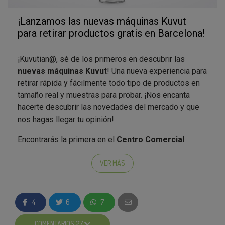
¡Lanzamos las nuevas máquinas Kuvut
para retirar productos gratis en Barcelona!
¡Kuvutian@, sé de los primeros en descubrir las
nuevas máquinas Kuvut
! Una nueva experiencia para
retirar rápida y fácilmente todo tipo de productos en
tamaño real y muestras para probar. ¡Nos encanta
hacerte descubrir las novedades del mercado y que
nos hagas llegar tu opinión!
Encontrarás la primera en el
Centro Comercial
Diagonal Mar de Barcelona
y en el
Centro
Comercial H2O de Rivas (Madrid)
. Podrás llevarte
VER MÁS
productos increíbles cada mes a casa, ¡e incluso cada
dos o tres semanas! ¿Te apuntas? ;)
4
6
7
En esta ocasión, puedes recoger
dos productos muy
especiales
:
COMENTARIOS 27