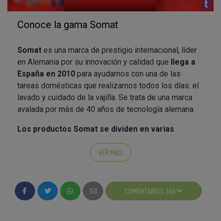
Conoce la gama Somat
Somat
es una marca de prestigio internacional, líder
en Alemania por su innovación y calidad que
llega a
España en 2010
para ayudarnos con una de las
tareas domésticas que realizamos todos los días: el
lavado y cuidado de la vajilla. Se trata de una marca
avalada por más de 40 años de tecnología alemana.
Los productos Somat se dividen en varias
categorías: pastillas, geles, aditivos y las nuevas
Somat Gel Caps.
Entre todas ellas, forman una gama
VER MÁS
de 10 productos. En la categoría de pastillas
podemos encontrar Somat 10 oro, Somat 5 y Somat
Total. En lo que a gel se refiere, encontramos tres
COMENTARIOS 345
variedades: Somat MultiPerfect Vinagre, Somat
MultiPerfect Gel Anti-grasa y Somat Gel Total. Y por