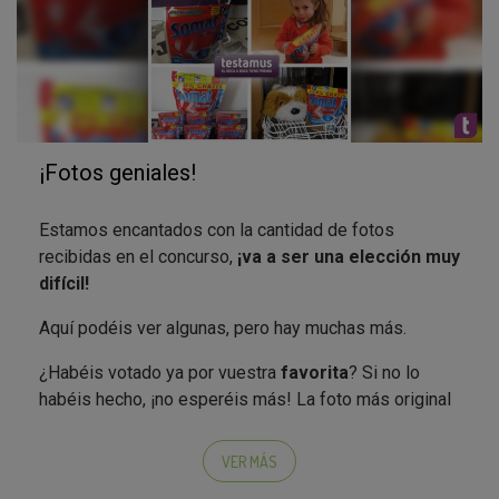
¡Fotos geniales!
Estamos encantados con la cantidad de fotos
recibidas en el concurso,
¡va a ser una elección muy
difícil!
Aquí podéis ver algunas, pero hay muchas más.
¿Habéis votado ya por vuestra
favorita
? Si no lo
habéis hecho, ¡no esperéis más! La foto más original
de entre las más votadas será la ganadora.
VER MÁS
Recordad que los que no habéis conseguido superar
la nota de corte también podéis votar por vuestra foto