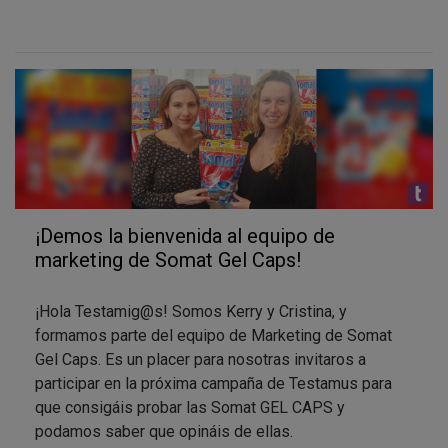
suciedad más incrustada.
Además, las nuevas
Gel Caps de Somat
son
multifunción, es decir, es un producto Todo en 1 que
contiene detergente, anti-cal, sal y abrillantador.
También aportan otros beneficios adicionales como la
rápida disolución, que asegura que el producto actúe
desde el inicio del lavado, la protección del cristal y la
protección antical. Y no sólo eso, también es eficaz
en ciclos cortos, consiguiendo los mejores
¡Demos la bienvenida al equipo de
resultados incluso con un menor consumo de agua y
marketing de Somat Gel Caps!
energía.
Prueba
Somat Gel Caps
y convéncete. El resultado:
¡Hola Testamig@s! Somos Kerry y Cristina, y
una vajilla limpia y brillante.
formamos parte del equipo de Marketing de Somat
Gel Caps. Es un placer para nosotras invitaros a
participar en la próxima campaña de Testamus para
que consigáis probar las Somat GEL CAPS y
podamos saber que opináis de ellas.