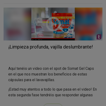
último, las recién llegadas Somat Gel Caps, la última
innovación de Somat.
Por último, la gama se completa con aditivos del
lavado como el limpiamáquinas Somat, el abrillantador
Somat y el ambientador Deo-Perls, que dejará un
agradable frescor con aroma de limón en tu
lavavajillas, lavado tras lavado.
¡Limpieza profunda, vajilla deslumbrante!
¿Qué te parece la gama?
¿Completa verdad?
¿Has utilizada alguno de estos productos?
Aquí tenéis un video con el spot de Somat Gel Caps
en el que nos muestran los beneficios de estas
cápsulas para el lavavajillas.
¡Estad muy atentos a todo lo que pasa en el video! En
esta segunda fase tendréis que responder algunas
preguntas sobre él que os permitirán conseguir testa-