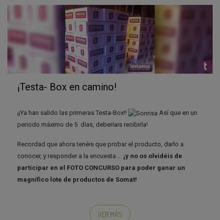
¿Qué os ha parecido esta campaña? ¿Repetiréis la
experiencia?
;)
¡Testa- Box en camino!
¡¡Ya han salido las primeras Testa-Box!!
Así que en un
periodo máximo de 5 días, deberíais recibirla!
Recordad que ahora tenéis que probar el producto, darlo a
conocer, y responder a la encuesta…
¡y no os olvidéis de
participar en el FOTO CONCURSO para poder ganar un
magnífico lote de productos de Somat!
Si conseguistéis superar la Fase 2 y aún no nos habéis facilitado
los datos de envío para que os enviemos vuestra Testa-Box,
VER MÁS