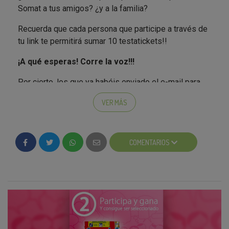
Somat a tus amigos? ¿y a la familia?
Recuerda que cada persona que participe a través de
tu link te permitirá sumar 10 testatickets!!
¡A qué esperas! Corre la voz!!!
Por cierto, los que ya habéis enviado el e-mail para
que comprobemos que sois miembros de Tu Casa
VER MÁS
Club y os sumemos los 300 puntos
¡no os
preocupéis!
Estamos en ello! Pero tardamos un
poco más en sumároslos, debido al gran numero de
COMENTARIOS
emails recibidos.