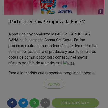
¡Participa y Gana! Empieza la Fase 2
A partir de hoy comienza la FASE 2: PARTICIPA Y
GANA de la campaña Somat Gel Caps. En las
próximas cuatro semanas tendrás que demostrar tus
conocimientos sobre el producto y usar tus mejores
dotes de comunicador para conseguir el mayor
número posible de testatickets!
Para ello tendrás que responder preguntas sobre el
producto, ver vídeos, compartir en las redes sociales,
VER MÁS
e incluso jugar con la marca. ¡Ahora ya tan sólo
depende de ti conseguir superar la nota de corte y
llevarte esta Testa-Box!
COMENTARIOS 248
Recuerda que únicamente los 1000 testamig@s con