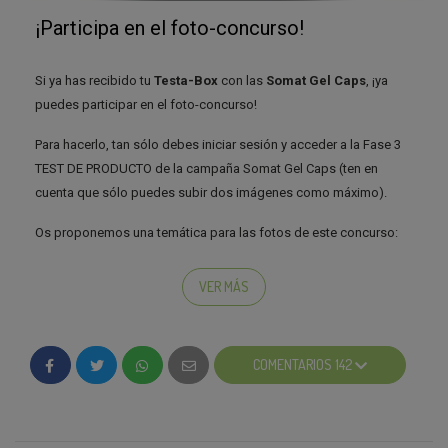
¡Participa en el foto-concurso!
Si ya has recibido tu
Testa-Box
con las
Somat Gel Caps
, ¡ya
puedes participar en el foto-concurso!
Para hacerlo, tan sólo debes iniciar sesión y acceder a la Fase 3
TEST DE PRODUCTO de la campaña Somat Gel Caps (ten en
cuenta que sólo puedes subir dos imágenes como máximo).
Os proponemos una temática para las fotos de este concurso:
¿qué metes en el lavavajillas?
VER MÁS
Recordad que, como siempre, seleccionaremos la foto más
original de entre las más votadas.
COMENTARIOS 142
¡El ganador del foto-concurso conseguirá un lote de productos
para el cuidado de la vajilla!