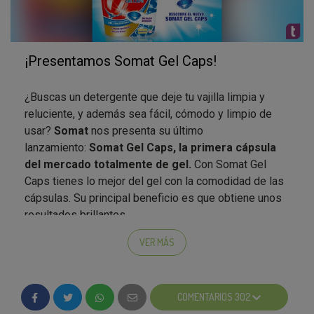
¡Presentamos Somat Gel Caps!
¿Buscas un detergente que deje tu vajilla limpia y
reluciente, y además sea fácil, cómodo y limpio de
usar?
Somat
nos presenta su último
lanzamiento:
Somat Gel Caps, la primera cápsula
del mercado totalmente de gel.
Con Somat Gel
Caps tienes lo mejor del gel con la comodidad de las
cápsulas. Su principal beneficio es que obtiene unos
resultados brillantes.
VER MÁS
Somat Gel Caps
es un detergente multifunción en
gel concentrado para el lavavajillas. Gracias a su
nuevo formato, con un film 100% soluble, las
Gel
COMENTARIOS 302
Caps
se disuelven de inmediato y eliminan incluso la