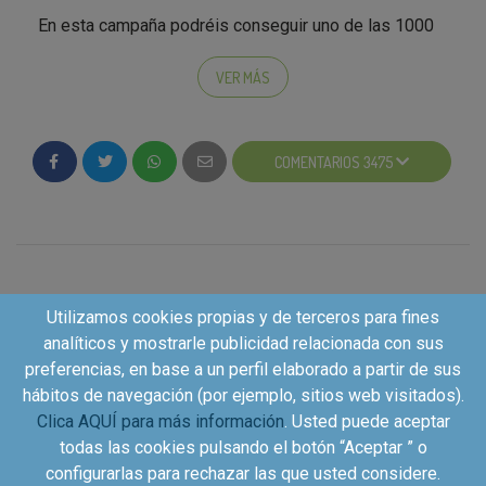
En esta campaña podréis conseguir uno de las 1000
Testa-Box con 1 pack de 20 Somat GEL CAPS y 10
muestras para que las compartáis con vuestros
VER MÁS
colaboradores. ¿Estáis preparados? ¡Hoy comienza la
campaña!
COMENTARIOS 3475
Esperamos que disfrutéis mucho a lo largo de estos
meses. Mucha suerte!!!
Utilizamos cookies propias y de terceros para fines
analíticos y mostrarle publicidad relacionada con sus
preferencias, en base a un perfil elaborado a partir de sus
hábitos de navegación (por ejemplo, sitios web visitados).
Clica AQUÍ para más información
. Usted puede aceptar
todas las cookies pulsando el botón “Aceptar ” o
configurarlas para rechazar las que usted considere.