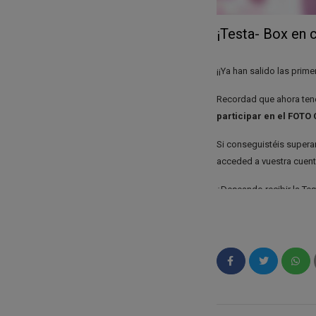
¡Testa- Box en 
¡¡Ya han salido las prim
Recordad que ahora tené
participar en el FOTO
Si conseguistéis superar
acceded a vuestra cuenta
¿Deseando recibir la Te