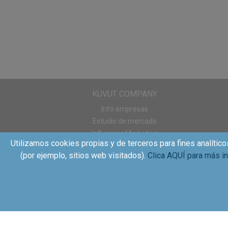
KUVUT COMPANY
Info empresas
Estudio de mercado
Influencer Marketing
Utilizamos cookies propias y de terceros para fines analítico
Sampling
(por ejemplo, sitios web visitados).
Clica AQUÍ para más i
WOM