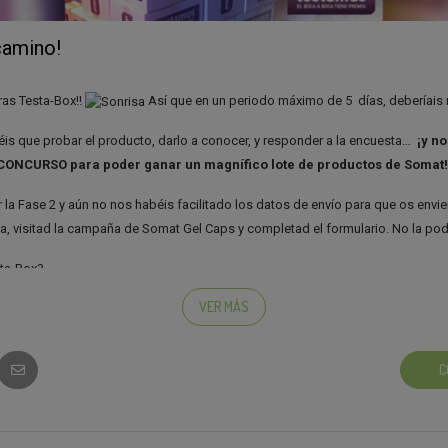
camino!
eras Testa-Box!!
Así que en un periodo máximo de 5 días, deberíais r
is que probar el producto, darlo a conocer, y responder a la encuesta…
¡y no
 CONCURSO para poder ganar un magnífico lote de productos de Somat!
 la Fase 2 y aún no nos habéis facilitado los datos de envío para que os envi
, visitad la campaña de Somat Gel Caps y completad el formulario. No la podé
sta-Box?
VER MÁS
C