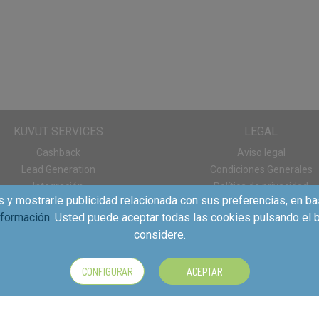
KUVUT SERVICES
LEGAL
Cashback
Aviso legal
Lead Generation
Condiciones Generales
Integración
Política de privacidad
s y mostrarle publicidad relacionada con sus preferencias, en ba
Panel de consumo
Política de cookies
nformación
. Usted puede aceptar todas las cookies pulsando el b
Descargas App
considere.
CONFIGURAR
ACEPTAR