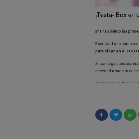
¡Testa- Box en 
¡¡Ya han salido las prim
Recordad que ahora tené
participar en el FOTO
Si conseguistéis superar
acceded a vuestra cuenta
¿Deseando recibir la Te