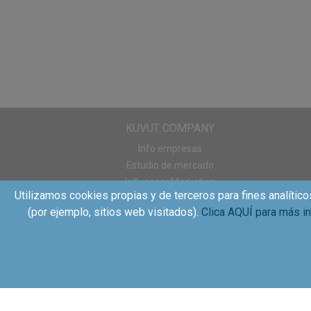
KUVUT COMPANY
Info empresas
Estudio de mercado
Influencer Marketing
Utilizamos cookies propias y de terceros para fines analítico
Sampling
(por ejemplo, sitios web visitados).
Clica AQUÍ para más i
WOM