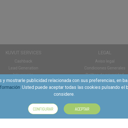
KUVUT SERVICES
LEGAL
Cashback
Aviso legal
Lead Generation
Condiciones Generales
Integración
Política de privacidad
s y mostrarle publicidad relacionada con sus preferencias, en ba
Panel de consumo
Política de cookies
nformación
. Usted puede aceptar todas las cookies pulsando el b
Descargas App
considere.
CONFIGURAR
ACEPTAR