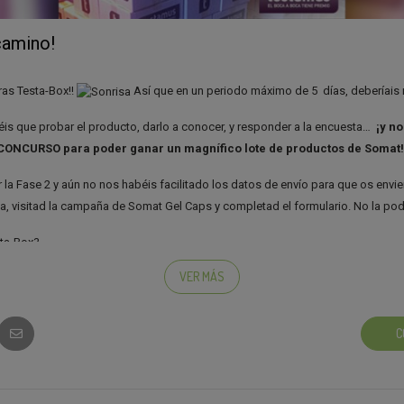
camino!
eras Testa-Box!!
Así que en un periodo máximo de 5 días, deberíais r
is que probar el producto, darlo a conocer, y responder a la encuesta…
¡y no
 CONCURSO para poder ganar un magnífico lote de productos de Somat!
 la Fase 2 y aún no nos habéis facilitado los datos de envío para que os envi
, visitad la campaña de Somat Gel Caps y completad el formulario. No la podé
sta-Box?
VER MÁS
C