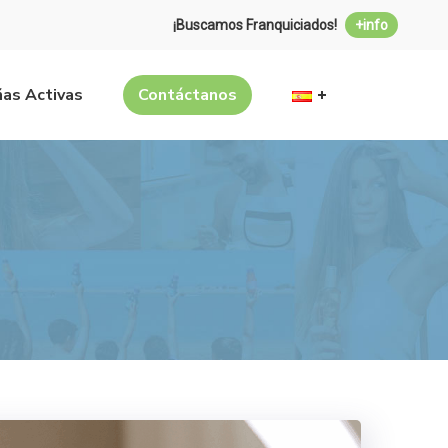
¡Buscamos Franquiciados!
+info
as Activas
Contáctanos