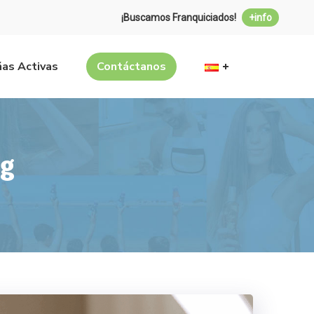
¡Buscamos Franquiciados!
+info
as Activas
Contáctanos
ag