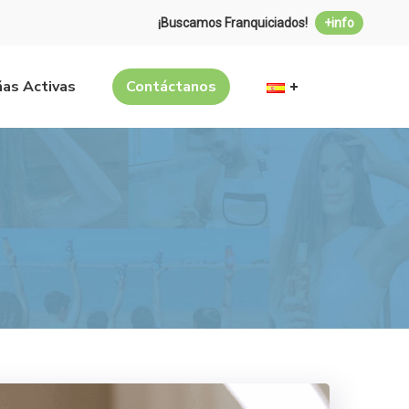
¡Buscamos Franquiciados!
+info
as Activas
Contáctanos